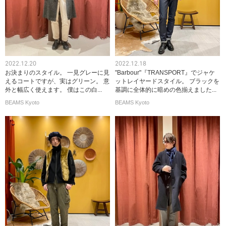
2022.12.20
2022.12.18
お決まりのスタイル。 一見グレーに見
"Barbour"『TRANSPORT』でジャケ
えるコートですが、実はグリーン。 意
ットレイヤードスタイル。 ブラックを
外と幅広く使えます。 僕はこの白...
基調に全体的に暗めの色揃えました...
BEAMS Kyoto
BEAMS Kyoto