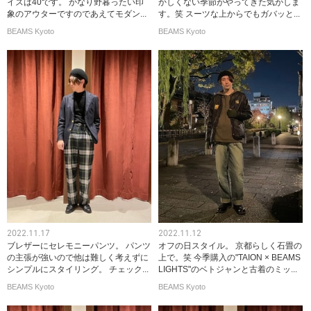
イズは40です。 かなり野暮ったい印
かしくない季節がやってきた気がしま
象のアウターですのであえてモダン...
す。笑 スーツな上からでもガバッと...
BEAMS Kyoto
BEAMS Kyoto
2022.11.17
2022.11.12
ブレザーにセレモニーパンツ。 パンツ
オフの日スタイル。 京都らしく石畳の
の主張が強いので他は難しく考えずに
上で。笑 今季購入の"TAION × BEAMS
シンプルにスタイリング。 チェック...
LIGHTS"のベトジャンと古着のミッ...
BEAMS Kyoto
BEAMS Kyoto