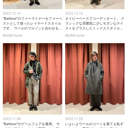
2022.12.14
2022.12.10
"Barbour"のファーライナーをファーベ
ネイビーベースでコーディネート。 ク
ストとして使ったレイヤードスタイル
ラシックな雰囲気に少しモダンなテイ
です。 ウールのブルゾンと合わせる...
ストをプラスしたミックススタイル...
BEAMS Kyoto
BEAMS Kyoto
2022.11.28
2022.11.20
"Barbour"のゲームフェアを着用。 サ
いよいよウールのコートを着ても恥ず