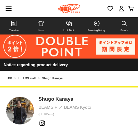
Timeline
Items
Look Book
Browsing history
Search
Notice regarding product delivery
TOP
>
BEAMS staff
>
Shugo Kanaya
Shugo Kanaya
BEAMS F
BEAMS Kyoto
(H: 185cm)