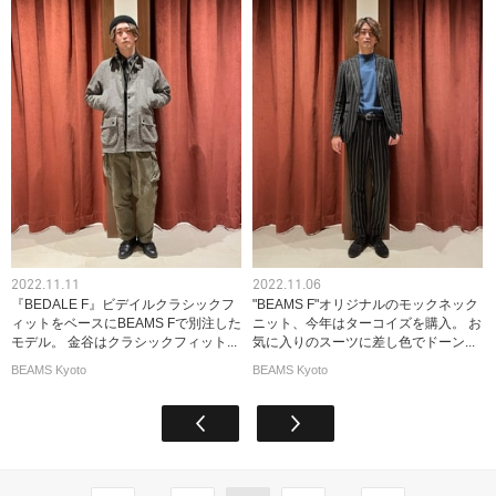
2022.11.11
2022.11.06
『BEDALE F』ビデイルクラシックフ
"BEAMS F"オリジナルのモックネック
ィットをベースにBEAMS Fで別注した
ニット、今年はターコイズを購入。 お
モデル。 金谷はクラシックフィット...
気に入りのスーツに差し色でドーン...
BEAMS Kyoto
BEAMS Kyoto