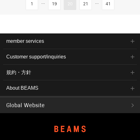
...
...
1
19
20
21
41
member services
Customer support/inquiries
規約・方針
About BEAMS
Global Website