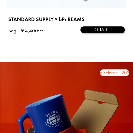
STANDARD SUPPLY × bPr BEAMS
DETAIL
Bag
: ￥4,400〜
2026 August Release
2026 August Release
2026 Au