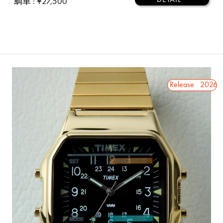
鯛車
: ¥27,500
2026 8.15 Release
2026 8.15 Release
2026 8.1