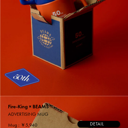
Fire-King × BEAMS
ADVERTISING MUG
DETAIL
Mug
: ￥5,940