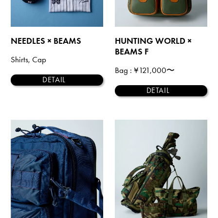
NEEDLES × BEAMS
HUNTING WORLD ×
BEAMS F
Shirts, Cap
Bag
: ¥121,000〜
DETAIL
DETAIL