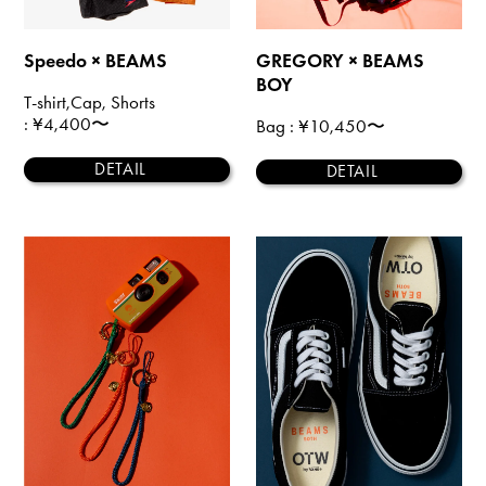
Speedo × BEAMS
GREGORY × BEAMS
BOY
T-shirt,Cap, Shorts
: ¥4,400〜
Bag
: ¥10,450〜
DETAIL
DETAIL