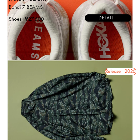
Bondi 7 BEAMS
DETAIL
Shoes
: ¥27,500
MALBON GOLF アイテム一覧はこち
2026.8.1 Release
2026.8.1 Release
2026.8.1
ALL ITEMS