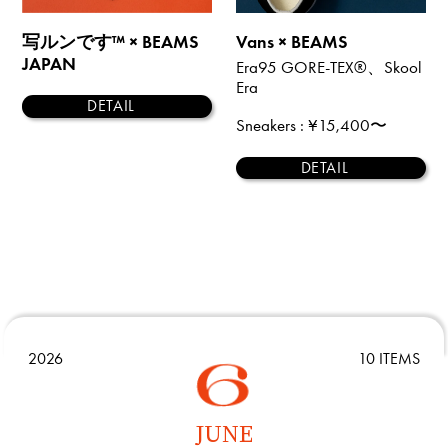
写ルンです™ × BEAMS
Vans × BEAMS
JAPAN
Era95 GORE-TEX®、Skool
Era
DETAIL
Sneakers
: ¥15,400〜
DETAIL
2026
10 ITEMS
JUNE