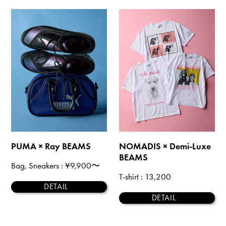
PUMA × Ray BEAMS
NOMADIS × Demi-Luxe
BEAMS
Bag, Sneakers
: ¥9,900〜
T-shirt
: 13,200
DETAIL
DETAIL