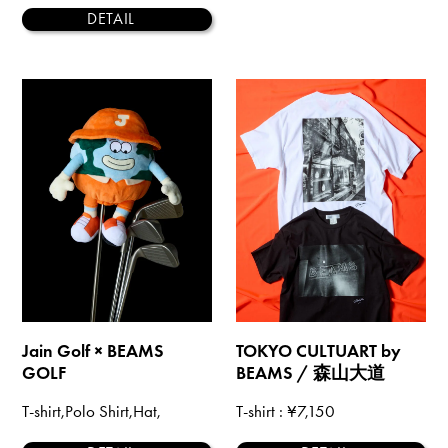
DETAIL
Jain Golf × BEAMS
TOKYO CULTUART by
GOLF
BEAMS / 森山大道
T-shirt,Polo Shirt,Hat,
T-shirt
: ¥7,150