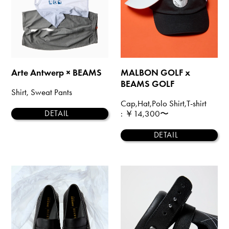
Arte Antwerp × BEAMS
MALBON GOLF x
BEAMS GOLF
Shirt, Sweat Pants
Cap,Hat,Polo Shirt,T-shirt
: ￥14,300〜
DETAIL
DETAIL