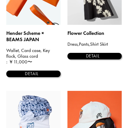
Hender Scheme ×
Flower Collection
BEAMS JAPAN
Dress,Pants,Shirt Skirt
Wallet, Card case, Key
flock, Glass cord
DETAIL
: ￥11,000〜
DETAIL