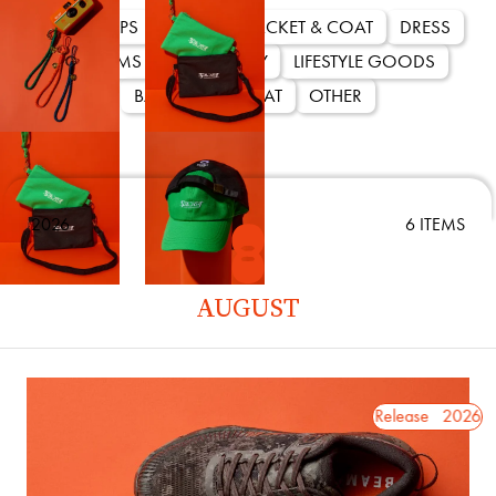
ALL
TOPS
SHOES
JACKET & COAT
DRESS
MALBON GOLF x BEAMS G
BOTTOMS
ACCESSORY
LIFESTYLE GOODS
2026 5.21 Release
BAG
CAP & HAT
OTHER
〈MALBON GOLF〉の
得たコレクション。過去
全体に散りばめ、ブラン
2026
6 ITEMS
るデザインに仕上げまし
ッツは初期別注をコーポ
ンジで復刻し、バケット
AUGUST
のモチーフを組み合わせ
リントTシャツはヴィンテ
させる大胆なグラフィッ
※ハーフジップピステは「
2026.8.7 Release
2026.8.7 Release
2026.8.7
楽町」と「ビームス ゴル
商品です。