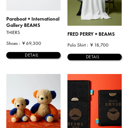
Paraboot × International
Gallery BEAMS
THIERS
FRED PERRY × BEAMS
Shoes
: ￥69,300
Polo Shirt
: ￥18,700
DETAIL
DETAIL