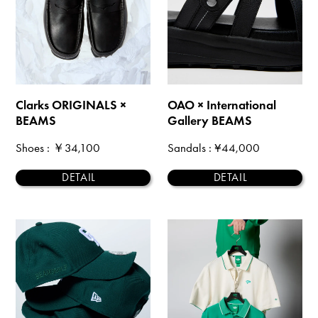
Clarks ORIGINALS ×
OAO × International
BEAMS
Gallery BEAMS
Shoes
: ￥34,100
Sandals
: ¥44,000
DETAIL
DETAIL