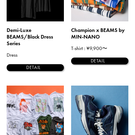
Demi-Luxe
Champion x BEAMS by
BEAMS/Black Dress
MIN-NANO
Series
T-shirt
: ¥9,900〜
Dress
DETAIL
DETAIL