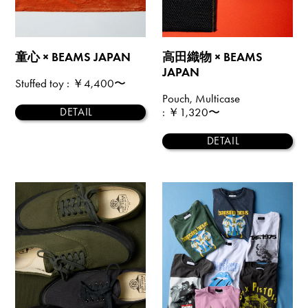
童心 × BEAMS JAPAN
高田織物 × BEAMS
JAPAN
Stuffed toy
: ￥4,400〜
Pouch, Multicase
: ￥1,320〜
DETAIL
DETAIL