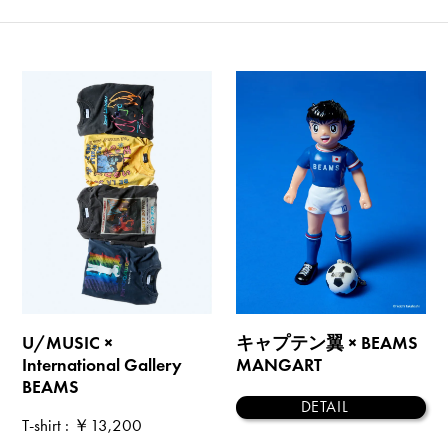
U/MUSIC ×
キャプテン翼 × BEAMS
International Gallery
MANGART
BEAMS
DETAIL
T-shirt
: ￥13,200