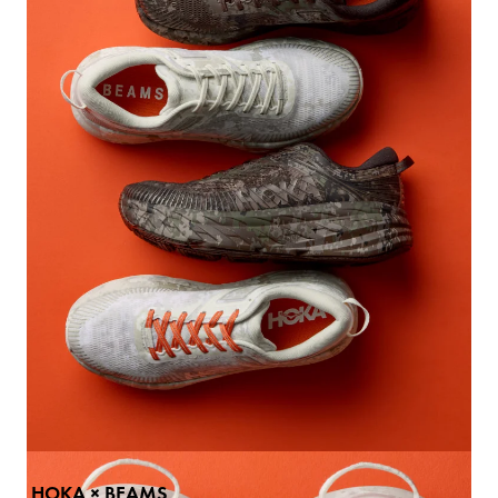
Cap
: ￥14,300
Hat
: ￥16,500
T-shirt
: ￥17,600
T-shirt
: ￥17,600
Polo shirt
: ￥27,500
Polo shirt
: ￥27,500
HOKA × BEAMS