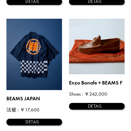
DETAIL
DETAIL
Enzo Bonafe × BEAMS F
Shoes
: ￥242,000
BEAMS JAPAN
DETAIL
法被
: ￥17,600
DETAIL