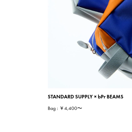
STANDARD SUPPLY × bPr BEAMS
Bag
: ￥4,400〜