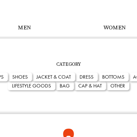
MEN
WOMEN
ALL ITEMS
CATEGORY
PS
SHOES
JACKET & COAT
DRESS
BOTTOMS
A
LIFESTYLE GOODS
BAG
CAP & HAT
OTHER