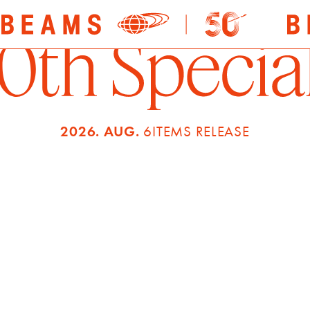
童心 × BEAMS JAPAN
2026.5.21 Release
〈童心〉のぬいぐるみとして初となる、
した〈ビームス ジャパン〉別注モデル
は“勝色”とも呼ばれ、学業成就や才能
2026. AUG.
6ITEMS RELEASE
めたカラー。温かみのある橙色には、「
ッピーに！」という前向きな想いと、代
願いが込められています。日本の色彩文
を落とし込み、愛らしさの中に特別な意
に仕上げました。
童心