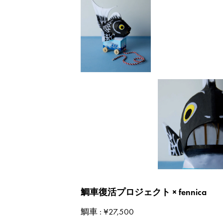
鯛車復活プロジェクト × fennica
鯛車
: ¥27,500