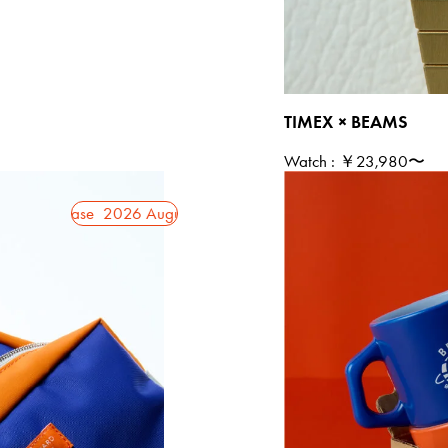
TIMEX × BEAMS
Watch
: ￥23,980〜
2026 August Release
2026 August Release
2026 August Re