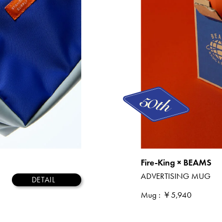
Fire-King × BEAMS
ADVERTISING MUG
DETAIL
Mug
: ￥5,940