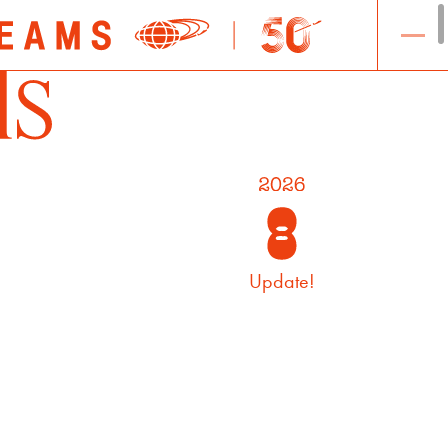
多色使いを採用
。深みのある藍色
向上への願いを込
いつも楽しくハ
々続く繁栄への
化や縁起の良さ
Update!
味を宿した一品