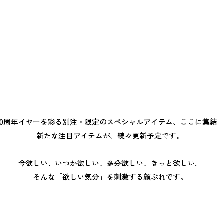
Stuffed toy（M）
: ￥5,500
Stuffed toy（S）
: ￥4,400
50周年イヤーを彩る別注・限定の
スペシャルアイテム、ここに集結
新たな注目アイテムが、続々更新予定です。
今欲しい、いつか欲しい、多分欲しい、きっと欲しい。
そんな「欲しい気分」を刺激する顔ぶれです。