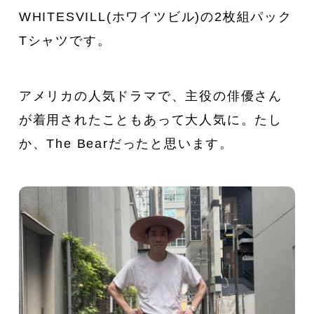
WHITESVILL(ホワイツビル)の2枚組パック
新着一覧
ファッション
Tシャツです。
ファッション小物
生活日用品
アメリカの人気ドラマで、主役の俳優さん
インテリア
食器、キッチン
が着用されたこともあって大人気に。たし
か、The Bearだったと思います。
ステーショナリー
コスメ
キッズ
スポーツ
アウトドア
雑貨・ホビー
音楽・本
その他