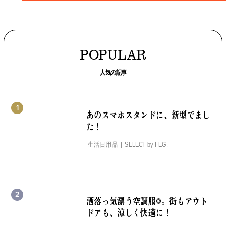
POPULAR
人気の記事
1
あのスマホスタンドに、
新型でまし
た！
生活日用品
SELECT by
HEG.
2
洒落っ気漂う空調服®。
街もアウト
ドアも、涼しく快適に！