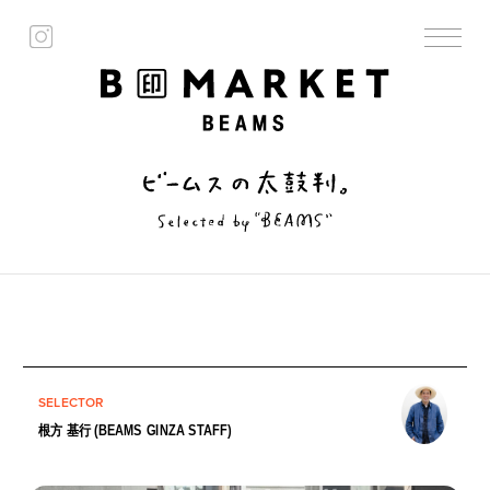
SELECTOR
根方 基行 (BEAMS GINZA STAFF)