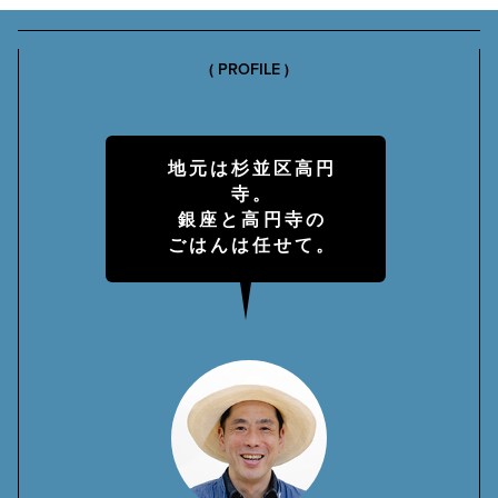
( PROFILE )
地元は杉並区高円
寺。
銀座と高円寺の
ごはんは任せて。