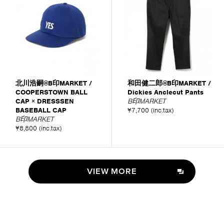
北川浩嗣@B印MARKET /
和田健二郎@B印MARKET /
COOPERSTOWN BALL
Dickies Anclecut Pants
CAP × DRESSSEN
B印MARKET
BASEBALL CAP
¥7,700 (inc.tax)
B印MARKET
¥8,800 (inc.tax)
VIEW MORE
VIEW MORE