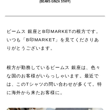
(BEAMS GINZA STAFF)
ビームス 銀座とB印MARKETの根方です。
いつも「B印MARKET」を見てくださりあ
私たちは、〈Ziploc® Ribbon〉
夏を全力で楽しむために。
い
をこう使う！
森田麻衣子が愛用する今夏アイ
りがとうございます。
テム8選。
根方が勤務しているビームス 銀座は、色々
な国のお客様がいらっしゃいます。最近で
は、このTシャツの問い合わせが多くて。特
に海外から来たお客様に。