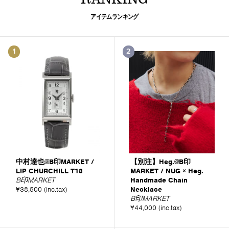
アイテムランキング
1
2
中村達也@B印MARKET /
【別注】Heg.@B印
LIP CHURCHILL T18
MARKET / NUG × Heg.
B印MARKET
Handmade Chain
¥38,500 (inc.tax)
Necklace
B印MARKET
¥44,000 (inc.tax)