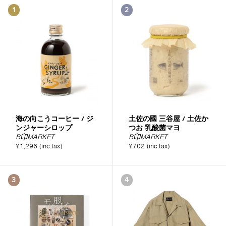
1
2
海の向こうコーヒー / ジ
土佐の國 三谷屋 / 土佐か
ンジャーシロップ
つお 乳酸菌マヨ
B印MARKET
B印MARKET
¥1,296 (inc.tax)
¥702 (inc.tax)
3
4