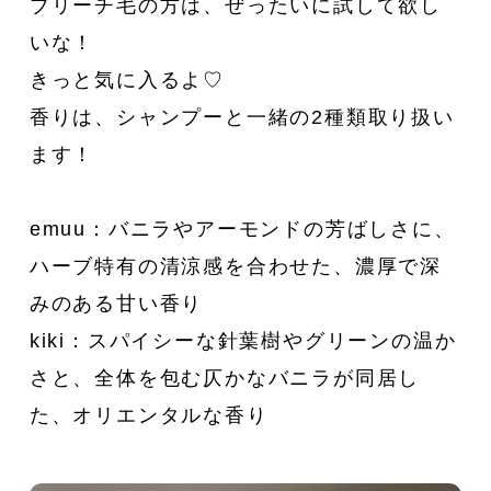
ブリーチ毛の方は、ぜったいに試して欲し
新着一覧
ファッション
いな！
きっと気に入るよ♡
ファッション小物
生活日用品
香りは、シャンプーと一緒の2種類取り扱い
ます！
インテリア
食器、キッチン
emuu：バニラやアーモンドの芳ばしさに、
ステーショナリー
コスメ
ハーブ特有の清涼感を合わせた、濃厚で深
みのある甘い香り
キッズ
スポーツ
kiki：スパイシーな針葉樹やグリーンの温か
アウトドア
雑貨・ホビー
さと、全体を包む仄かなバニラが同居し
た、オリエンタルな香り
音楽・本
その他