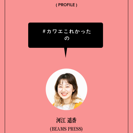
( PROFILE )
#カワエこれかった
の
河江 遥香
(BEAMS PRESS)