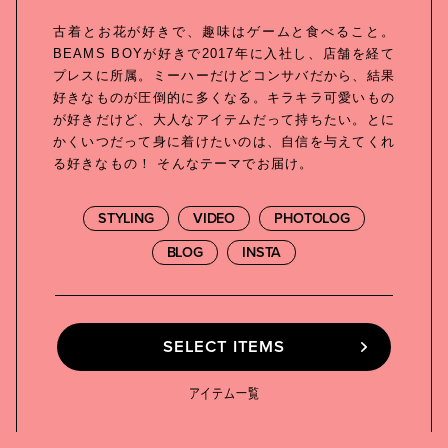
古着とお花が好きで、趣味はゲームと食べること。
BEAMS BOYが好きで2017年に入社し、店舗を経て
プレスに所属。ミーハーだけどコンサバだから、結果
好きなものが圧倒的に多くなる。キラキラ可愛いもの
が好きだけど、大人なアイテムだって持ちたい。とに
かくいつだって身に着けたいのは、自信を与えてくれ
る好きなもの！ そんなテーマでお届け。
STYLING
VIDEO
PHOTOLOG
BLOG
INSTA
SELECT ITEMS
SELECT ITEMS
アイテム一覧