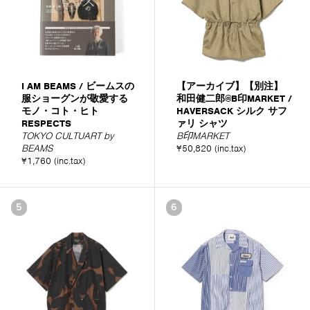
I AM BEAMS / ビームスの
【アーカイブ】【別注】
服ショーグンが敬愛する
和田健二郎@B印MARKET /
モノ・コト・ヒト
HAVERSACK シルク サフ
RESPECTS
ァリ シャツ
TOKYO CULTUART by
B印MARKET
BEAMS
¥50,820 (inc.tax)
¥1,760 (inc.tax)
5
6