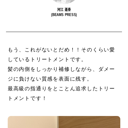
河江 遥香
(BEAMS PRESS)
今や“街の定番”に。
私たちは、〈Ziploc® Ribbon〉
夏
もう、これがないとだめ！！そのくらい愛
〈Salomon〉の『XT-6』が、い
をこう使う！
森田
しているトリートメントです。
ま履くべき一足である理由。
髪の内側をしっかり補修しながら、ダメー
ジに負けない質感を表面に残す。
最高級の指通りをとことん追求したトリー
トメントです！