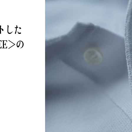
トした
EE＞の
B印マーケットの食専門市場！
PICK UP