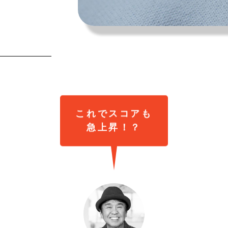
夏を全力で楽しむために。
今や“街の定番”に。
森田麻衣子が愛用する今夏アイテ
〈Salomon〉の『XT-6』が、い
ム8選。
履くべき一足である理由。
これでスコアも
急上昇！？