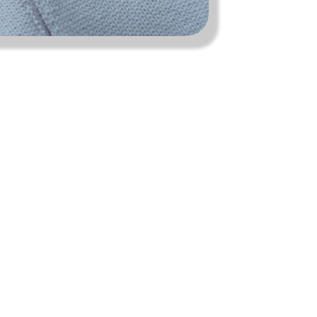
私たちは、〈Ziploc® Ribbon〉を
ま
こう使う！