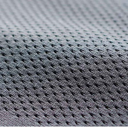
インテリア
食器、キッチン
ステー
キッズ
スポーツ
アウ
音楽・本
その他