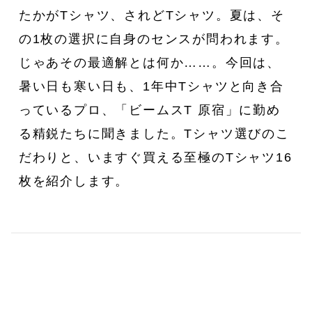
たかがTシャツ、されどTシャツ。夏は、そ
の1枚の選択に自身のセンスが問われます。
じゃあその最適解とは何か……。今回は、
暑い日も寒い日も、1年中Tシャツと向き合
っているプロ、「ビームスT 原宿」に勤め
私たちは、〈Ziploc® Ribbon〉
夏を全力で楽しむために。
る精鋭たちに聞きました。Tシャツ選びのこ
い
をこう使う！
森田麻衣子が愛用する今夏アイ
テム8選。
だわりと、いますぐ買える至極のTシャツ16
枚を紹介します。