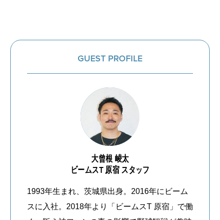
GUEST PROFILE
大曾根 崚太
ビームスT 原宿 スタッフ
1993年生まれ、茨城県出身。2016年にビーム
CATEGORY
スに入社。2018年より「ビームスT 原宿」で働