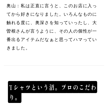
奥山：私は正直に言うと、このお店に入っ
てから好きになりました。いろんなものに
触れる度に、奥深さを知っていったし、大
曽根さんが言うように、その人の個性が一
番出るアイテムだなぁと思ってハマってい
きました。
T
シ
ャ
ツ
と
い
う
沼
。
プ
ロ
の
こ
だ
わ
り
。