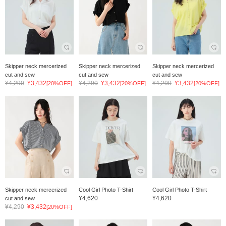
Skipper neck mercerized
Skipper neck mercerized
Skipper neck mercerized
cut and sew
cut and sew
cut and sew
¥4,290
¥3,432
¥4,290
¥3,432
¥4,290
¥3,432
[20%OFF]
[20%OFF]
[20%OFF]
Skipper neck mercerized
Cool Girl Photo T-Shirt
Cool Girl Photo T-Shirt
¥4,620
¥4,620
cut and sew
¥4,290
¥3,432
[20%OFF]