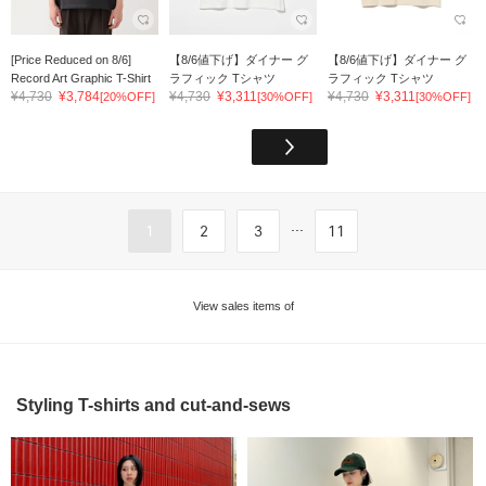
[Price Reduced on 8/6]
【8/6値下げ】ダイナー グ
【8/6値下げ】ダイナー グ
Record Art Graphic T-Shirt
ラフィック Tシャツ
ラフィック Tシャツ
¥4,730
¥3,784
¥4,730
¥3,311
¥4,730
¥3,311
[20%OFF]
[30%OFF]
[30%OFF]
...
1
2
3
11
View sales items of
Styling T-shirts and cut-and-sews