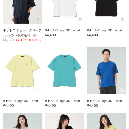
ポリトロ ショートスリーブ
B-HEART logo 3D T-shirt
B-HEART logo 3D T-shirt
¥4,400
¥4,400
Tシャツ（吸水速乾・接...
¥5,170
¥4,136
[20%OFF]
B-HEART logo 3D T-shirt
B-HEART logo 3D T-shirt
B-HEART logo 3D T-shirt
¥4,400
¥4,400
¥4,400