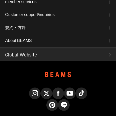
member services
Customer support/inquiries
規約・方針
About BEAMS
Global Website
Instagram
X
Facebook
YouTube
TikTok
Pinterest
LINE