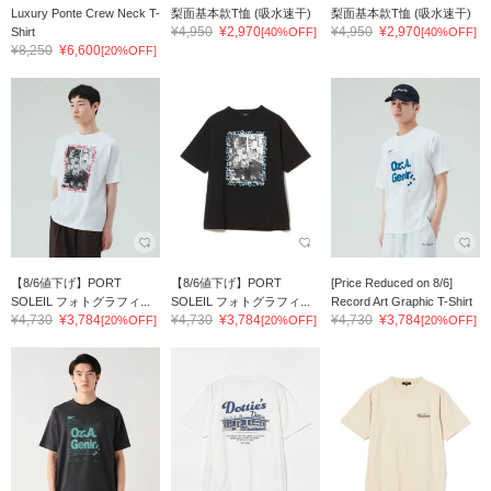
Luxury Ponte Crew Neck T-
梨面基本款T恤 (吸水速干)
梨面基本款T恤 (吸水速干)
¥4,950
¥2,970
¥4,950
¥2,970
Shirt
[40%OFF]
[40%OFF]
¥8,250
¥6,600
[20%OFF]
【8/6値下げ】PORT
【8/6値下げ】PORT
[Price Reduced on 8/6]
SOLEIL フォトグラフィ...
SOLEIL フォトグラフィ...
Record Art Graphic T-Shirt
¥4,730
¥3,784
¥4,730
¥3,784
¥4,730
¥3,784
[20%OFF]
[20%OFF]
[20%OFF]