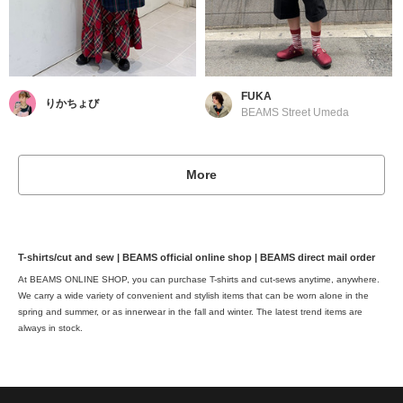
FUKA
りかちょび
BEAMS Street Umeda
More
T-shirts/cut and sew | BEAMS official online shop | BEAMS direct mail order
At BEAMS ONLINE SHOP, you can purchase T-shirts and cut-sews anytime, anywhere.
We carry a wide variety of convenient and stylish items that can be worn alone in the
spring and summer, or as innerwear in the fall and winter. The latest trend items are
always in stock.