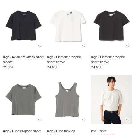
mgh / Axion crewneck short
mgh / Element cropped
mgh / Element cropped
sleeve
short sleeve
short sleeve
¥5,390
¥4,950
¥4,950
mgh / Luna cropped short
mgh / Luna tanktop
knit T-shirt