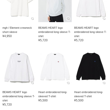
mgh / Element crewneck
BEAMS HEART logo
BEAMS HEART logo
short sleeve
embroidered long sleeve T-
embroidered long sleeve T-
¥4,950
shirt
shirt
¥5,720
¥5,720
BEAMS HEART logo
Heart embroidered long-
Heart embroidered long-
embroidered long sleeve T-
sleeved T-shirt
sleeved T-shirt
¥5,500
¥5,500
shirt
¥5,720