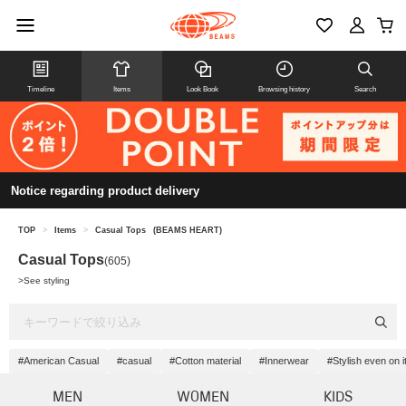
Timeline
Items
Look Book
Browsing history
Search
Notice regarding product delivery
TOP
>
Items
>
Casual Tops
(BEAMS HEART)
Casual Tops
(605)
>
See styling
#American Casual
#casual
#Cotton material
#Innerwear
#Stylish even on 
MEN
WOMEN
KIDS