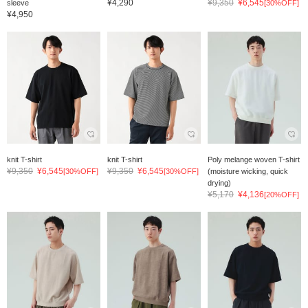
¥4,290
¥9,350
¥6,545
sleeve
[30%OFF]
¥4,950
knit T-shirt
knit T-shirt
Poly melange woven T-shirt
¥9,350
¥6,545
¥9,350
¥6,545
[30%OFF]
[30%OFF]
(moisture wicking, quick
drying)
¥5,170
¥4,136
[20%OFF]