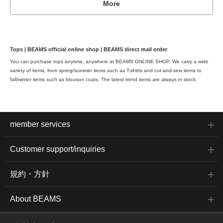
More
Tops | BEAMS official online shop | BEAMS direct mail order
You can purchase tops anytime, anywhere at BEAMS ONLINE SHOP. We carry a wide
variety of items, from spring/summer items such as T-shirts and cut-and-sew items to
fall/winter items such as blouson coats. The latest trend items are always in stock.
member services
Customer support/inquiries
規約・方針
About BEAMS