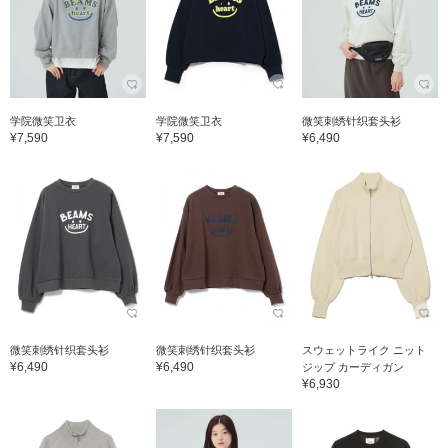
学院微笑卫衣
学院微笑卫衣
微笑刺绣针织套头衫
¥7,590
¥7,590
¥6,490
微笑刺绣针织套头衫
微笑刺绣针织套头衫
スウェットライク ニット
¥6,490
¥6,490
ジップ カーディガン
¥6,930