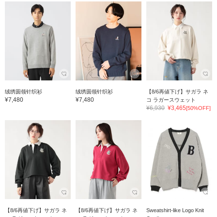
绒绣圆领针织衫
绒绣圆领针织衫
【8/6再値下げ】サガラ ネ
¥7,480
¥7,480
コ ラガースウェット
¥6,930
¥3,465
[50%OFF]
【8/6再値下げ】サガラ ネ
【8/6再値下げ】サガラ ネ
Sweatshirt-like Logo Knit