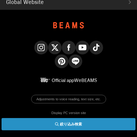
Global Website
Instagram
X
Facebook
YouTube
TikTok
Pinterest
LINE
Official app
WeBEAMS
Adjustments to voice reading, text size, etc.
Display PC version site
絞り込み検索
© BEAMS Co., Ltd.
English