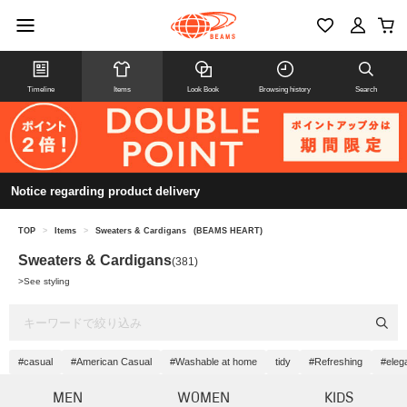
Timeline
Items
Look Book
Browsing history
Search
Notice regarding product delivery
TOP
>
Items
>
Sweaters & Cardigans
(BEAMS HEART)
Sweaters & Cardigans
(381)
>
See styling
#casual
#American Casual
#Washable at home
tidy
#Refreshing
#eleg
MEN
WOMEN
KIDS