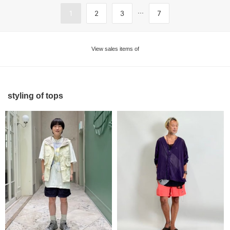
...
1
2
3
7
View sales items of
styling of tops