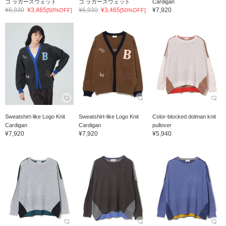
コ ラガースウェット
コ ラガースウェット
Cardigan
¥6,930
¥3,465
¥6,930
¥3,465
¥7,920
[50%OFF]
[50%OFF]
Sweatshirt-like Logo Knit
Sweatshirt-like Logo Knit
Color-blocked dolman knit
Cardigan
Cardigan
pullover
¥7,920
¥7,920
¥5,940