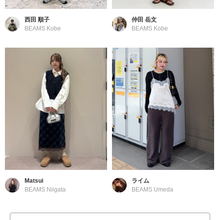
西田 順子
仲田 岳文
BEAMS Kobe
BEAMS Kobe
Matsui
ライム
BEAMS Niigata
BEAMS Umeda