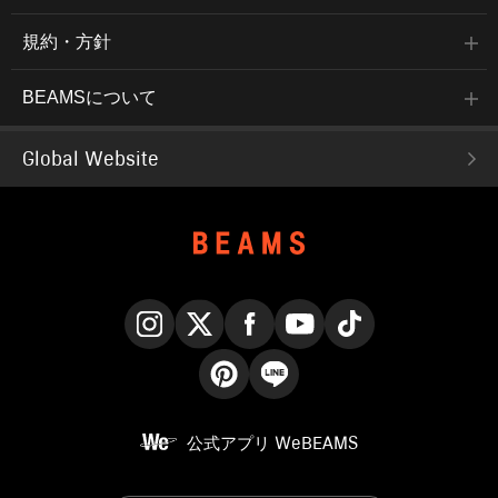
規約・方針
BEAMSについて
Global Website
Instagram
X
Facebook
YouTube
TikTok
Pinterest
LINE
公式アプリ
WeBEAMS