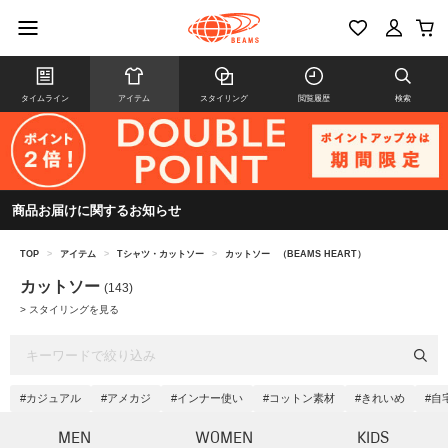
タイムライン
アイテム
スタイリング
閲覧履歴
検索
商品お届けに関するお知らせ
TOP
>
アイテム
>
Tシャツ・カットソー
>
カットソー
（BEAMS HEART）
カットソー
(143)
>
スタイリングを見る
#カジュアル
#アメカジ
#インナー使い
#コットン素材
#きれいめ
#自
MEN
WOMEN
KIDS