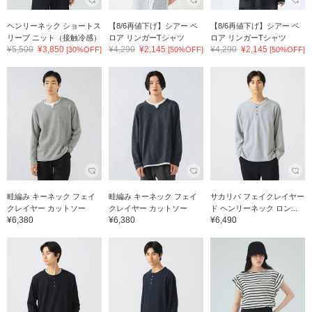
ヘンリーネック ショートス
【8/6再値下げ】シアー ベ
【8/6再値下げ】シアー ベ
リーブ ニット（接触冷感）
ロア リンガーTシャツ
ロア リンガーTシャツ
¥5,500
¥3,850
¥4,290
¥2,145
¥4,290
¥2,145
[30%OFF]
[50%OFF]
[50%OFF]
畦編み キーネック フェイ
畦編み キーネック フェイ
サカリバ フェイクレイヤー
クレイヤー カットソー
クレイヤー カットソー
ド ヘンリーネック ロン...
¥6,380
¥6,380
¥6,490