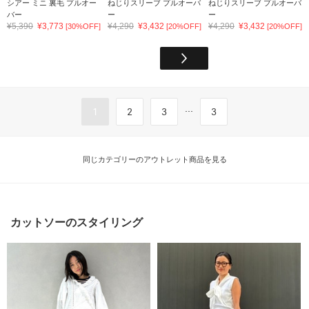
シアー ミニ 裏毛 プルオー
ねじりスリーブ プルオーバ
ねじりスリーブ プルオーバ
バー
ー
ー
¥5,390
¥3,773
¥4,290
¥3,432
¥4,290
¥3,432
[30%OFF]
[20%OFF]
[20%OFF]
...
1
2
3
3
同じカテゴリーのアウトレット商品を見る
カットソーのスタイリング