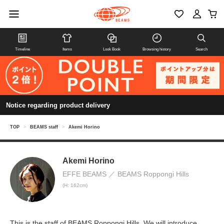
Timeline
Items
Look Book
Browsing history
Search
Notice regarding product delivery
TOP
>
BEAMS staff
>
Akemi Horino
Akemi Horino
EFFE BEAMS
BEAMS Roppongi Hills
(H: 162cm)
This is the staff of BEAMS Roppongi Hills. We will introduce