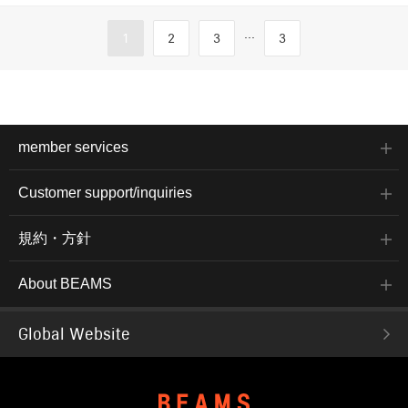
...
1
2
3
3
member services
Customer support/inquiries
規約・方針
About BEAMS
Global Website