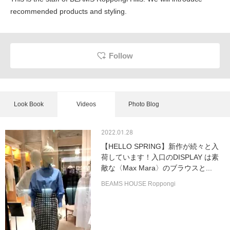
recommended products and styling.
Follow
Look Book
Videos
Photo Blog
2022.01.28
【HELLO SPRING】新作が続々と入
荷しています！入口のDISPLAY は素
敵な〈Max Mara〉のブラウスと...
BEAMS HOUSE Roppongi