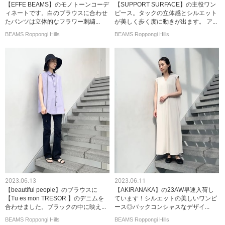
【EFFE BEAMS】のモノトーンコーデ
【SUPPORT SURFACE】の主役ワン
ィネートです。白のブラウスに合わせ
ピース。タックの立体感とシルエット
たパンツは立体的なフラワー刺繍...
が美しく歩く度に動きが出ます。 ア...
BEAMS Roppongi Hills
BEAMS Roppongi Hills
2023.06.13
2023.06.11
【beautiful people】のブラウスに
【AKIRANAKA】の23AW早速入荷し
【Tu es mon TRESOR 】のデニムを
ています！シルエットの美しいワンピ
合わせました。ブラックの中に映え...
ース◎バックコンシャスなデザイ...
BEAMS Roppongi Hills
BEAMS Roppongi Hills