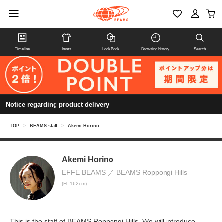
Timeline
Items
Look Book
Browsing history
Search
Notice regarding product delivery
TOP
>
BEAMS staff
>
Akemi Horino
Akemi Horino
EFFE BEAMS
BEAMS Roppongi Hills
(H: 162cm)
This is the staff of BEAMS Roppongi Hills. We will introduce