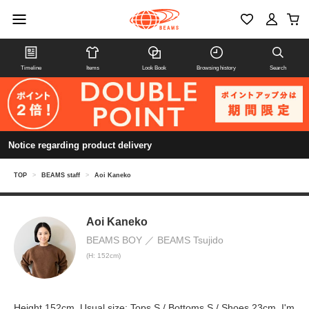
Timeline
Items
Look Book
Browsing history
Search
Notice regarding product delivery
TOP
>
BEAMS staff
>
Aoi Kaneko
Aoi Kaneko
BEAMS BOY
BEAMS Tsujido
(H: 152cm)
Height 152cm. Usual size: Tops S / Bottoms S / Shoes 23cm. I'm