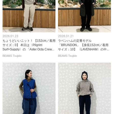
2026.01.23
2026.01.21
ちょうどいいニット！ 【152cm／着用
ラベンハムの定番モデル
サイズ：0】 本日は〈Pilgrim
「BRUNDON」 【身長152cm／着用
Surf+Supply〉の 「Aster Octa Crew...
サイズ：10】 〈LAVENHAM〉の中...
BEAMS Tsujido
BEAMS Tsujido