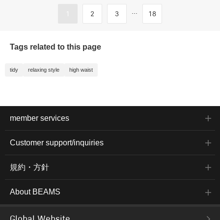
...
1
2
3
18
Tags related to this page
tidy
relaxing style
high waist
member services
Customer support/inquiries
規約・方針
About BEAMS
Global Website