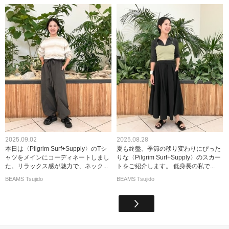
2025.09.02
2025.08.28
本日は〈Pilgrim Surf+Supply〉のTシ
夏も終盤、季節の移り変わりにぴった
ャツをメインにコーディネートしまし
りな〈Pilgrim Surf+Supply〉のスカー
た。リラックス感が魅力で、ネック...
トをご紹介します。 低身長の私で...
BEAMS Tsujido
BEAMS Tsujido