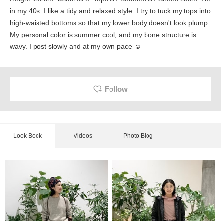
in my 40s. I like a tidy and relaxed style. I try to tuck my tops into
high-waisted bottoms so that my lower body doesn't look plump.
My personal color is summer cool, and my bone structure is
wavy. I post slowly and at my own pace ☺︎
Follow
Look Book
Videos
Photo Blog