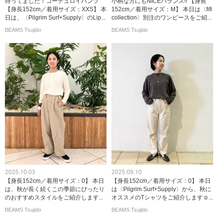
待ってました！コーデュロイパンツ
小柄な方にもNICEバランス!! 【身長
【身長152cm／着用サイズ：XXS】 本
152cm／着用サイズ：M】 本日は〈fifi
日は、〈Pilgrim Surf+Supply〉のLip...
collection〉別注のワンピースをご紹...
BEAMS Tsujido
BEAMS Tsujido
2025.10.03
2025.09.10
【身長152cm／着用サイズ：0】 本日
【身長152cm／着用サイズ：0】 本日
は、秋が長く続くこの季節にぴったり
は〈Pilgrim Surf+Supply〉から、秋に
のおすすめスタイルをご紹介します...
オススメのTシャツをご紹介します☺...
BEAMS Tsujido
BEAMS Tsujido