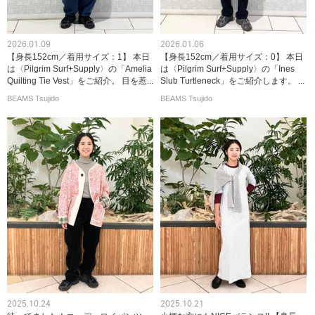
2026.01.09
2026.01.06
【身長152cm／着用サイズ：1】 本日
【身長152cm／着用サイズ：0】 本日
は〈Pilgrim Surf+Supply〉の「Amelia
は〈Pilgrim Surf+Supply〉の「Ines
Quilting Tie Vest」をご紹介。 目を惹...
Slub Turtleneck」をご紹介します。 ...
BEAMS Tsujido
BEAMS Tsujido
2025.10.24
2025.10.21