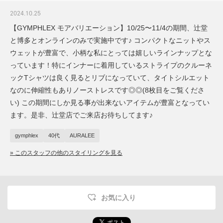
2024.10.25
【GYMPHLEX モアバリエーション】10/25〜11/4の期間、辻堂
と博多とオンラインのみで実施中です♪ コンパクトなニットやス
ウェットが豊富で、小柄な私にとっては嬉しいラインナップとな
っています！特にインナーに着用しているストライプのクルーネ
ックTシャツは良く見るとリブになっていて、タイトシルエット
なのに伸縮性もありノーストレスです◎◎(8枚目をご覧くださ
い) この期間にしか見る事が出来ないアイテムが豊富となってい
ます。是非、辻堂店でご来店お待ちしてます♪
gymphlex
40代
AURALEE
» このスタッフの他のスタイリングを見る
お気に入り