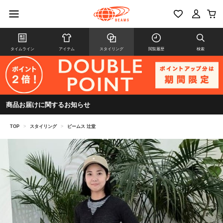
タイムライン
アイテム
スタイリング
閲覧履歴
検索
商品お届けに関するお知らせ
TOP
>
スタイリング
>
ビームス 辻堂