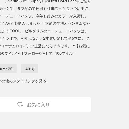
Pilgrim Surf+Supply〉のLipsi Cord Pantをご紹介
暖かくて、タフなので休日も仕事の日もついつい手に
コーデュロイパンツ。今年も好みのカラーが入荷し、
K と NAVY を購入しました！ 太畝の生地とハンサムなシ
にかくCOOL。 ピルグリムのコーデュロイパンツは、
形もツボで、今年はなんと2本買い足して全5本に。 こ
でコーデュロイパンツ生活になりそうです。 ⇨【お気に
50マイル” ⇨【フォロー♡+】で “100マイル”
utumn25
40代
ッフの他のスタイリングを見る
お気に入り