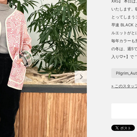
XXS】 本日は、〈
いたします。
とってしまう
早速 BLAC
ルエットがと
毎年カラーも
の冬は、週5
入り♡+】で “
Pilgrim_A
» このスタ