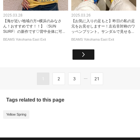
2025.03.28
2025.03.26
【海が近い地域の方=横浜のみなさ
【お気に入りの足もと】昨日の私の足
ん！おすすめです！！】〈SUN
元をお見せしますー！左右非対称のワ
SURF〉の新作です♡背中全体に可...
ッペンプリント。サンダルで見せる...
BEAMS Yokohama East Exit
BEAMS Yokohama East Exit
...
1
2
3
21
Tags related to this page
Yellow Spring