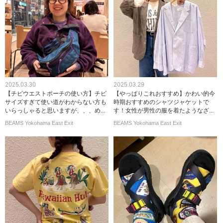
2025.03.30
2025.03.29
【チビウエストポーチの使い方】チビ
【やっぱりこれおすすめ】かわい的今
サイズすぎて使い道がわからない方も
時期おすすめのシャツジャケットで
いらっしゃると思いますが、、、め...
す！女性が男性の服を着たようなざ...
BEAMS Yokohama East Exit
BEAMS Yokohama East Exit