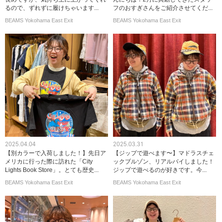
るので、ずれずに履けちゃいます...
フのおすぎさんをご紹介させてくだ...
BEAMS Yokohama East Exit
BEAMS Yokohama East Exit
2025.04.04
2025.03.31
【別カラーで入荷しました！】先日ア
【ジップで遊べます〜】マドラスチェ
メリカに行った際に訪れた「City
ックブルゾン、リアルバイしました！
Lights Book Store」。とても歴史...
ジップで遊べるのが好きです。今...
BEAMS Yokohama East Exit
BEAMS Yokohama East Exit