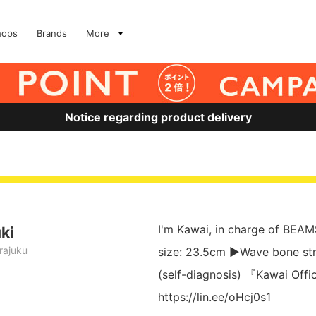
hops
Brands
More
Notice regarding product delivery
I'm Kawai, in charge of BEAM
ki
ajuku
size: 23.5cm ▶︎Wave bone str
(self-diagnosis) 『Kawai Offi
https://lin.ee/oHcj0s1