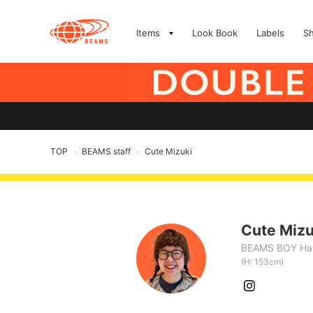
Items
Look Book
Labels
S
TOP
BEAMS staff
Cute Mizuki
>
>
Cute Mizu
BEAMS BOY Har
(H: 153cm)