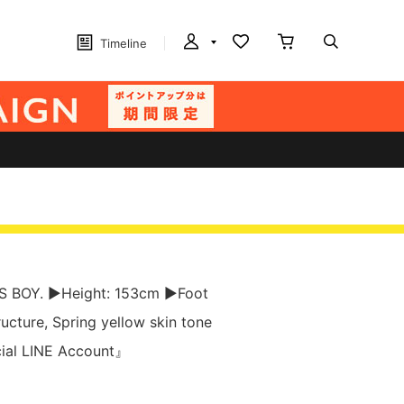
Timeline
S BOY. ▶︎Height: 153cm ▶︎Foot
ucture, Spring yellow skin tone
cial LINE Account』