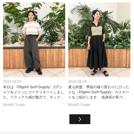
2025.09.02
2025.08.28
本日は〈Pilgrim Surf+Supply〉のTシ
夏も終盤、季節の移り変わりにぴった
ャツをメインにコーディネートしまし
りな〈Pilgrim Surf+Supply〉のスカー
た。リラックス感が魅力で、ネック...
トをご紹介します。 低身長の私で...
BEAMS Tsujido
BEAMS Tsujido