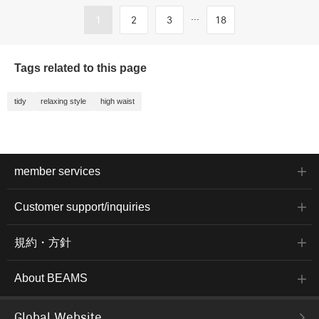
...
1
2
3
18
Tags related to this page
tidy
relaxing style
high waist
member services
Customer support/inquiries
規約・方針
About BEAMS
Global Website