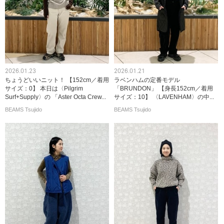
2026.01.23
2026.01.21
ちょうどいいニット！ 【152cm／着用
ラベンハムの定番モデル
サイズ：0】 本日は〈Pilgrim
「BRUNDON」 【身長152cm／着用
Surf+Supply〉の 「Aster Octa Crew...
サイズ：10】 〈LAVENHAM〉の中...
BEAMS Tsujido
BEAMS Tsujido