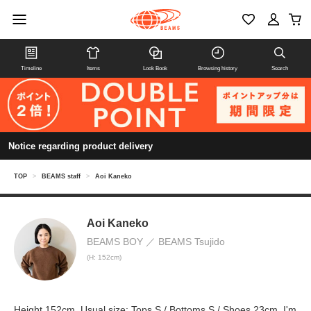
Timeline
Items
Look Book
Browsing history
Search
Notice regarding product delivery
TOP
>
BEAMS staff
>
Aoi Kaneko
Aoi Kaneko
BEAMS BOY
BEAMS Tsujido
(H: 152cm)
Height 152cm. Usual size: Tops S / Bottoms S / Shoes 23cm. I'm