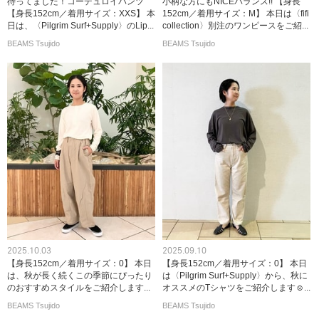
待ってました！コーデュロイパンツ
小柄な方にもNICEバランス!! 【身長
【身長152cm／着用サイズ：XXS】 本
152cm／着用サイズ：M】 本日は〈fifi
日は、〈Pilgrim Surf+Supply〉のLip...
collection〉別注のワンピースをご紹...
BEAMS Tsujido
BEAMS Tsujido
2025.10.03
2025.09.10
【身長152cm／着用サイズ：0】 本日
【身長152cm／着用サイズ：0】 本日
は、秋が長く続くこの季節にぴったり
は〈Pilgrim Surf+Supply〉から、秋に
のおすすめスタイルをご紹介します...
オススメのTシャツをご紹介します☺...
BEAMS Tsujido
BEAMS Tsujido