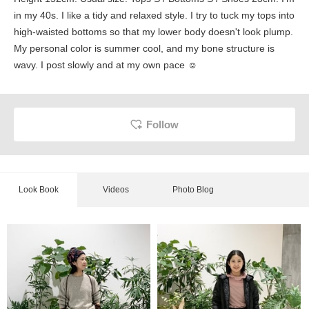
in my 40s. I like a tidy and relaxed style. I try to tuck my tops into
high-waisted bottoms so that my lower body doesn't look plump.
My personal color is summer cool, and my bone structure is
wavy. I post slowly and at my own pace ☺︎
Follow
Look Book
Videos
Photo Blog