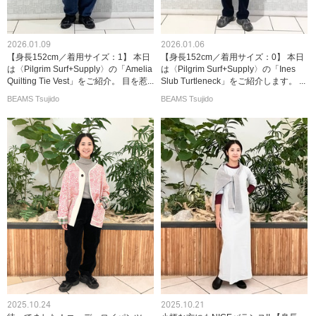
2026.01.09
2026.01.06
【身長152cm／着用サイズ：1】 本日
【身長152cm／着用サイズ：0】 本日
は〈Pilgrim Surf+Supply〉の「Amelia
は〈Pilgrim Surf+Supply〉の「Ines
Quilting Tie Vest」をご紹介。 目を惹...
Slub Turtleneck」をご紹介します。 ...
BEAMS Tsujido
BEAMS Tsujido
2025.10.24
2025.10.21