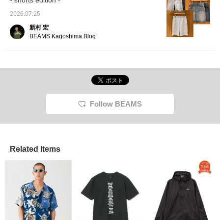
- shorts edition -
a statement!] [Outfit 2: I'm wearing a
入り】・【フォロー】も
イリン
monochrome color scheme of BLACK and
2026.07.25
していただくと後から見
てるの
White! I've worn a loose-fitting jacket and
返しやすくなるのでご活
い！『
新村 宏
用ください！
入り】
paired it with Gramicci's very popular slacks!
BEAMS Kagoshima Blog
してい
Looking at the items alone, it would be a stiff
返しや
jacket style, but by choosing a looser fit, it
用くだ
becomes a relaxed casual jacket style! For
my feet, I've paired it with Special order
Corsica shoes from Paraboot!] Please check
it out!
Follow BEAMS
Related Items