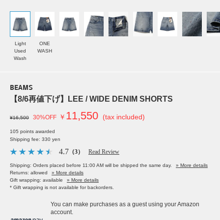
Light
ONE
Used
WASH
Wash
BEAMS
【8/6再値下げ】LEE / WIDE DENIM SHORTS
11,550
￥
(tax included)
30%OFF
¥16,500
105 points awarded
Shipping fee: 330 yen
4.7
（3）
Read Review
Shipping: Orders placed before 11:00 AM will be shipped the same day.
» More details
Returns: allowed
» More details
Gift wrapping: available
» More details
* Gift wrapping is not available for backorders.
You can make purchases as a guest using your Amazon
account.