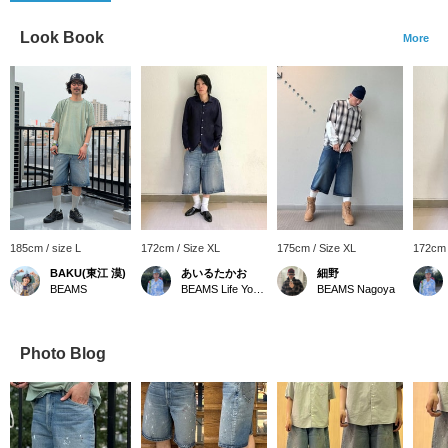
Look Book
More
185cm / size L
172cm / Size XL
175cm / Size XL
172cm 
BAKU(東江 漠)
あいるたかお
細野
BEAMS
BEAMS Life Yokohama
BEAMS Nagoya
Photo Blog