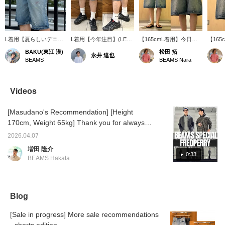
L着用【夏らしいデニム
L着用【今年注目】(LEE /
【165cmL着用】今日は
【165
ショーツ】リアルなペイ
WIDE DENIM SHORTS
このデニムショーツをご
ー）〉
BAKU(東江 漠)
松田 拓
永井 達也
ント加工が施された
175cm/70kg)今年注目の
紹介します！ 今回は大き
スタイ
BEAMS
BEAMS Nara
〈LEE〉のデニムショー
デニムショーツ！ペイン
めの普段のツーサイズ上
代的な
ツです。ロングパンツだ
トや加工感もあって、ス
の『Lサイズ』を履いて
へとア
と暑い方に必見です。ガ
トリートスタイルにピッ
みました！ やっぱりウエ
ワイド
シッとデニムなどで着用
タリ◎
ストは結構ゆるゆるです
ご紹介
Videos
を繰り返してクタっとさ
がベルトで締めて余った
深めの
せていくのも楽しみです
所をサイドに散らしてあ
クス感
[Masudano's Recommendation] [Height
ね！僕は185cm75kgで
げればこんな感じで綺麗
かなと
す！【お気に入り♡+】
に履いていただけます！
ステッ
170cm, Weight 65kg] Thank you for always
を押すと"50マイル"たま
デザインは結構ペイント
ト使い
watching! Today's outfit is: [Outfit 1: I'm
り気になるアイテムを保
やヨゴレ加工が施されて
ブラン
2026.04.07
wearing a black-based check pattern. It's
存でき、【フォロー
おりとてもブランドらし
な作り
増田 隆介
♡+】していただく
いアイテムかなと思いま
てこち
originally oversized, but I'm wearing an XL on
0:33
BEAMS Hakata
と"100マイル"たまりま
す！ 生地感はしっかりと
ど味が
purpose. I've layered it with a pullover hoodie
すよ！
しており程よく厚い生地
デニム
underneath. For the bottoms, I've paired it
になっています！ 夏はこ
感】全
んな感じでビーサンにこ
ゆった
with wide short denim from LEE. I've
のアイテムを合わせるの
と思い
Blog
balanced the volume of the top with the
がおすすめです！ 【スタ
トも大
length of the bottoms. Special order cap from
イリング】にもアップし
だけ難
[Sale in progress] More sale recommendations
てるので見てみてくださ
ルトギ
NEW ERA has a patchwork fabric that makes
い！『松田』の【お気に
うのが