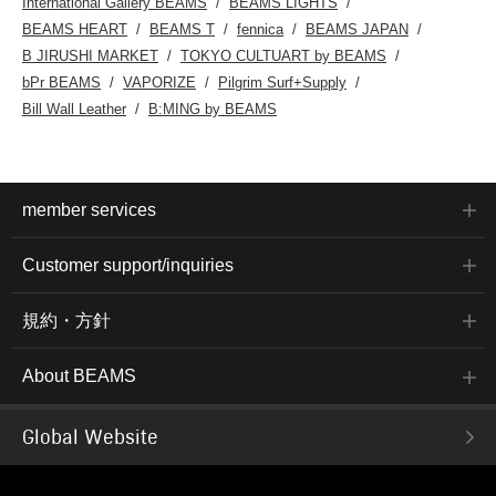
International Gallery BEAMS
BEAMS LIGHTS
BEAMS HEART
BEAMS T
fennica
BEAMS JAPAN
B JIRUSHI MARKET
TOKYO CULTUART by BEAMS
bPr BEAMS
VAPORIZE
Pilgrim Surf+Supply
Bill Wall Leather
B:MING by BEAMS
member services
Customer support/inquiries
規約・方針
About BEAMS
Global Website