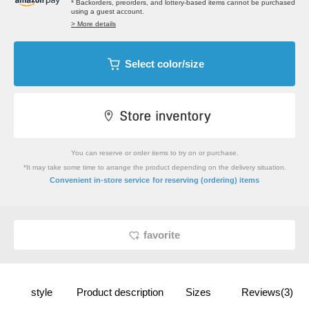
* Backorders, preorders, and lottery-based items cannot be purchased
using a guest account.
> More details
Select color/size
You can reserve or order items to try on or purchase.
*It may take some time to arrange the product depending on the delivery situation.
​ ​
Convenient in-store service
for reserving (ordering) items
favorite
style
Product description
Sizes
Reviews(3)