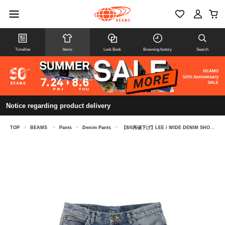
Timeline
Items
Look Book
Browsing history
Search
Notice regarding product delivery
TOP
>
BEAMS
>
Pants
>
Denim Pants
>
【8/6再値下げ】LEE / WIDE DENIM SHORTS