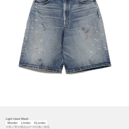
Light Used Wash
M/order
L/order
XL/order
※取り寄せ商品は2〜6日後に発送