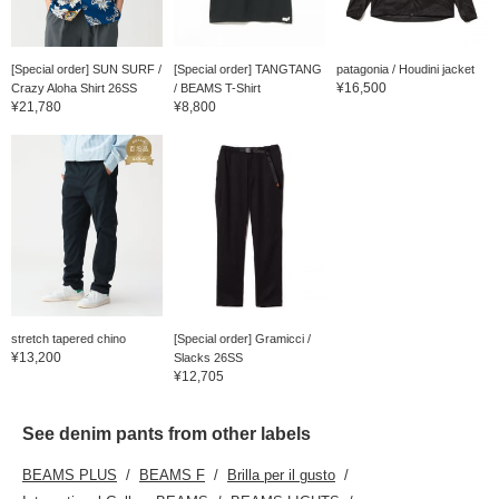
[Special order] SUN SURF /
[Special order] TANGTANG
patagonia / Houdini jacket
¥16,500
Crazy Aloha Shirt 26SS
/ BEAMS T-Shirt
¥21,780
¥8,800
stretch tapered chino
[Special order] Gramicci /
¥13,200
Slacks 26SS
¥12,705
See denim pants from other labels
BEAMS PLUS
BEAMS F
Brilla per il gusto