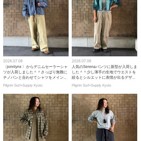
2026.07.08
2026.07.06
〈jonnlynx 〉からデニムセーラーシャ
人気のSerenaパンツに新型が入荷しま
ツが入荷しました＾＾さっぱり無難に
した＾＾少し薄手の生地でウエストを
チノパンと合わせてシャツをメイン...
絞るとシルエットに表情が出るデザ...
Pilgrim Surf+Supply Kyoto
Pilgrim Surf+Supply Kyoto