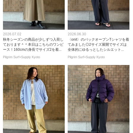
2026.07.02
2026.06.30
秋冬シーズンの商品が少しずつ入荷し
〈onit〉のバックオープンTシャツを着
ております＾＾本日はこちらのワンピ
てみました◎2サイズ展開でサイズは
ース！160cmの身長でサイズ2を着...
全体的にゆるっとしたシルエット...
Pilgrim Surf+Supply Kyoto
Pilgrim Surf+Supply Kyoto