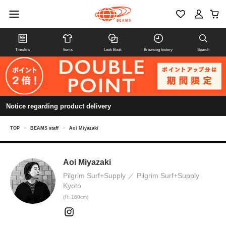
Timeline
Items
Look Book
Browsing history
Search
Notice regarding product delivery
TOP
>
BEAMS staff
>
Aoi Miyazaki
Aoi Miyazaki
Pilgrim Surf+Supply
Pilgrim Surf+Supply
Kyoto
(H: 160cm)