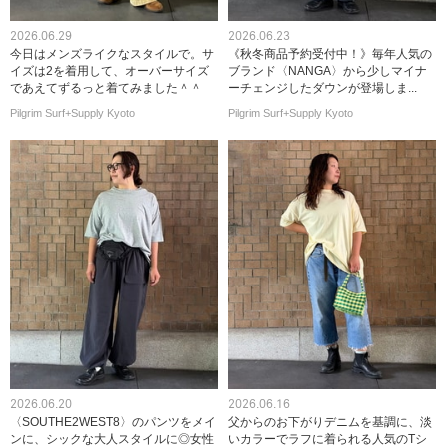
2026.06.29
2026.06.23
今日はメンズライクなスタイルで。サ
《秋冬商品予約受付中！》毎年人気の
イズは2を着用して、オーバーサイズ
ブランド〈NANGA〉から少しマイナ
であえてずるっと着てみました＾＾
ーチェンジしたダウンが登場しま...
Pilgrim Surf+Supply Kyoto
Pilgrim Surf+Supply Kyoto
2026.06.20
2026.06.16
〈SOUTHE2WEST8〉のパンツをメイ
父からのお下がりデニムを基調に、淡
ンに、シックな大人スタイルに◎女性
いカラーでラフに着られる人気のTシ