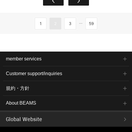
...
1
2
3
59
member services
Customer support/inquiries
規約・方針
About BEAMS
Global Website