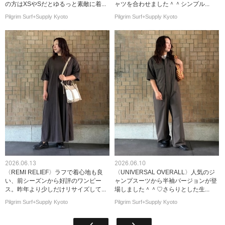
の方はXSやSだとゆるっと素敵に着...
ャツを合わせました＾＾シンプル...
Pilgrim Surf+Supply Kyoto
Pilgrim Surf+Supply Kyoto
2026.06.13
2026.06.10
〈REMI RELIEF〉ラフで着心地も良
〈UNIVERSAL OVERALL〉人気のジ
い、前シーズンから好評のワンピー
ャンプスーツから半袖バージョンが登
ス。昨年より少しだけリサイズして...
場しました＾＾♡さらりとした生...
Pilgrim Surf+Supply Kyoto
Pilgrim Surf+Supply Kyoto