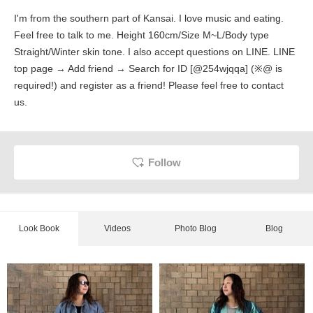
I'm from the southern part of Kansai. I love music and eating.
Feel free to talk to me. Height 160cm/Size M~L/Body type
Straight/Winter skin tone. I also accept questions on LINE. LINE
top page → Add friend → Search for ID [@254wjqqa] (※@ is
required!) and register as a friend! Please feel free to contact
us.
Follow
Look Book
Videos
Photo Blog
Blog