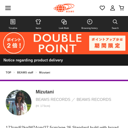
Timeline
Items
Look Book
Browsing history
Search
Notice regarding product delivery
TOP
>
BEAMS staff
>
Mizutani
Mizutani
BEAMS RECORDS
BEAMS RECORDS
(H: 173cm)
173cm/62kg/W74cm/27.5cm/age.26 Standard build with broad