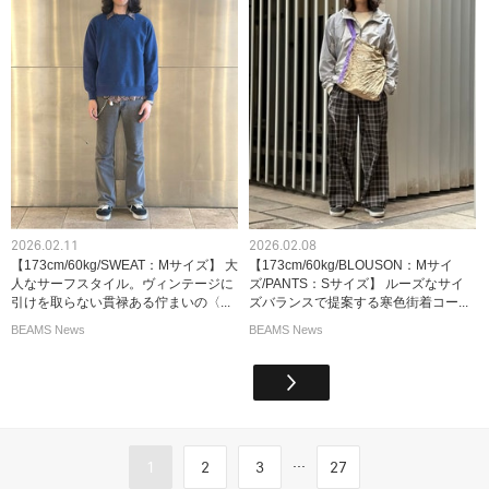
2026.02.11
2026.02.08
【173cm/60kg/SWEAT：Mサイズ】 大
【173cm/60kg/BLOUSON：Mサイ
人なサーフスタイル。ヴィンテージに
ズ/PANTS：Sサイズ】 ルーズなサイ
引けを取らない貫禄ある佇まいの〈...
ズバランスで提案する寒色街着コー...
BEAMS News
BEAMS News
...
1
2
3
27