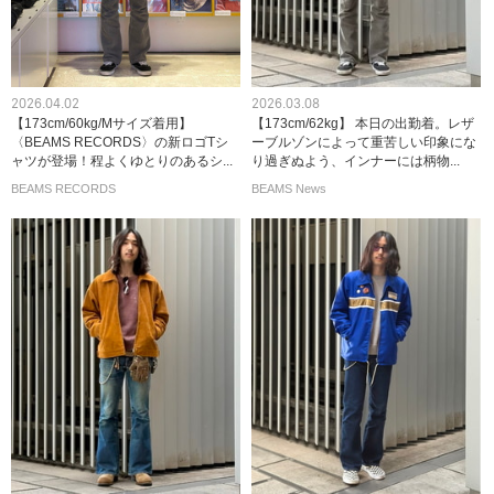
2026.04.02
2026.03.08
【173cm/60kg/Mサイズ着用】
【173cm/62kg】 本日の出勤着。レザ
〈BEAMS RECORDS〉の新ロゴTシ
ーブルゾンによって重苦しい印象にな
ャツが登場！程よくゆとりのあるシ...
り過ぎぬよう、インナーには柄物...
BEAMS RECORDS
BEAMS News