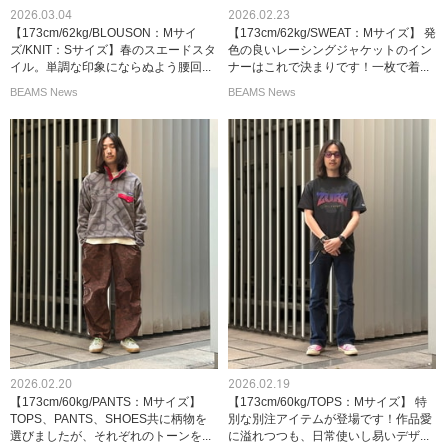
2026.03.04
2026.02.23
【173cm/62kg/BLOUSON：Mサイ
【173cm/62kg/SWEAT：Mサイズ】 発
ズ/KNIT：Sサイズ】春のスエードスタ
色の良いレーシングジャケットのイン
イル。単調な印象にならぬよう腰回...
ナーはこれで決まりです！一枚で着...
BEAMS News
BEAMS News
2026.02.20
2026.02.19
【173cm/60kg/PANTS：Mサイズ】
【173cm/60kg/TOPS：Mサイズ】 特
TOPS、PANTS、SHOES共に柄物を
別な別注アイテムが登場です！作品愛
選びましたが、それぞれのトーンを...
に溢れつつも、日常使いし易いデザ...