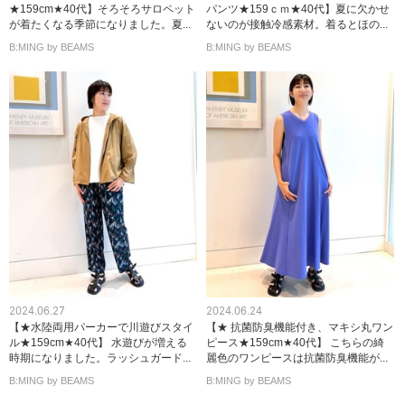
★159cm★40代】そろそろサロペット
パンツ★159ｃｍ★40代】夏に欠かせ
が着たくなる季節になりました。夏...
ないのが接触冷感素材。着るとほの...
B:MING by BEAMS
B:MING by BEAMS
2024.06.27
2024.06.24
【★水陸両用パーカーで川遊びスタイ
【★ 抗菌防臭機能付き、マキシ丸ワン
ル★159cm★40代】 水遊びが増える
ピース★159cm★40代】 こちらの綺
時期になりました。ラッシュガード...
麗色のワンピースは抗菌防臭機能が...
B:MING by BEAMS
B:MING by BEAMS