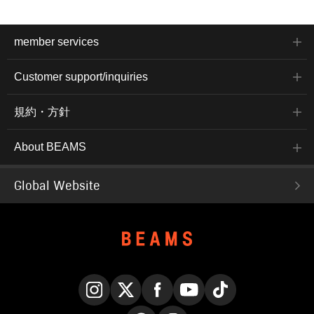
member services
Customer support/inquiries
規約・方針
About BEAMS
Global Website
Instagram
X
Facebook
YouTube
TikTok