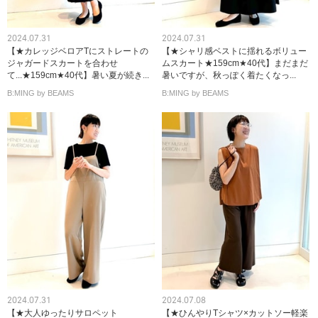
2024.07.31
2024.07.31
【★カレッジベロアTにストレートの
【★シャリ感ベストに揺れるボリュー
ジャガードスカートを合わせ
ムスカート★159cm★40代】まだまだ
て...★159cm★40代】暑い夏が続き...
暑いですが、秋っぽく着たくなっ...
B:MING by BEAMS
B:MING by BEAMS
2024.07.31
2024.07.08
【★大人ゆったりサロペット
【★ひんやりTシャツ×カットソー軽楽