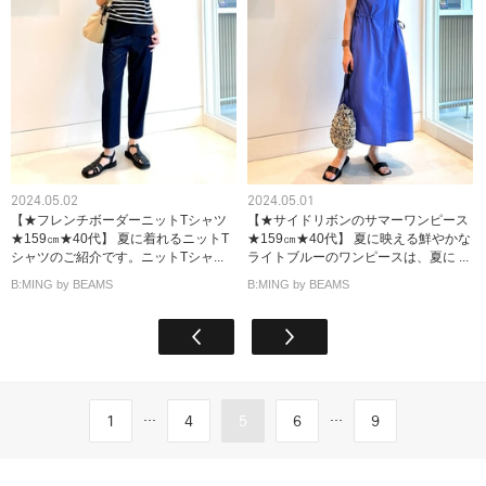
2024.05.02
2024.05.01
【★フレンチボーダーニットTシャツ
【★サイドリボンのサマーワンピース
★159㎝★40代】 夏に着れるニットT
★159㎝★40代】 夏に映える鮮やかな
シャツのご紹介です。ニットTシャ...
ライトブルーのワンピースは、夏に ...
B:MING by BEAMS
B:MING by BEAMS
...
...
1
4
5
6
9