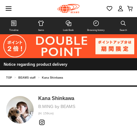
Timeline
Items
Look Book
Browsing history
Search
Notice regarding product delivery
TOP
>
BEAMS staff
>
Kana Shinkawa
Kana Shinkawa
B:MING by BEAMS
(H: 159cm)