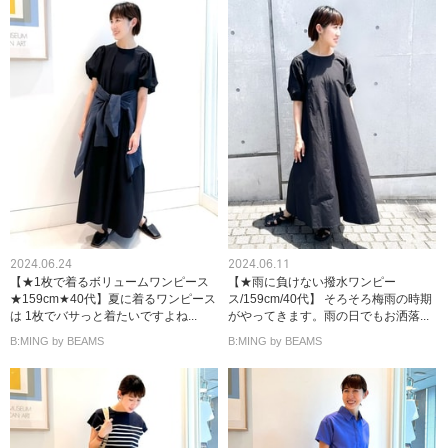
2024.06.24
2024.06.11
【★1枚で着るボリュームワンピース
【★雨に負けない撥水ワンピー
★159cm★40代】夏に着るワンピース
ス/159cm/40代】 そろそろ梅雨の時期
は 1枚でバサっと着たいですよね...
がやってきます。雨の日でもお洒落...
B:MING by BEAMS
B:MING by BEAMS