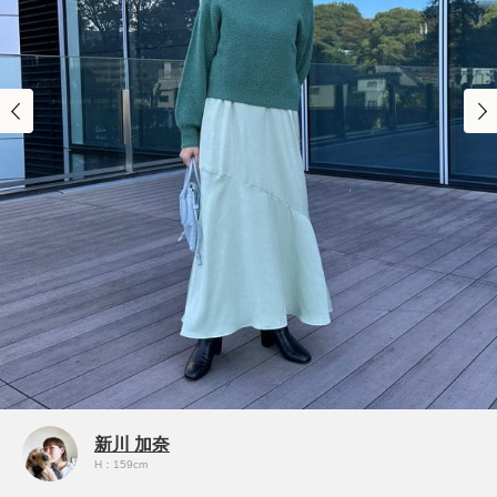
新川 加奈
H：159cm