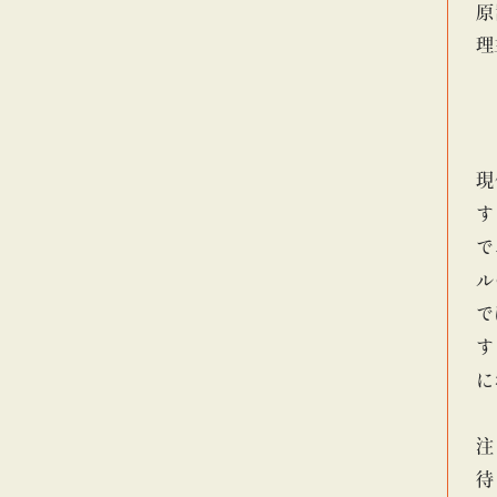
原
理
現
す
で
ル
で
す
に
注
待