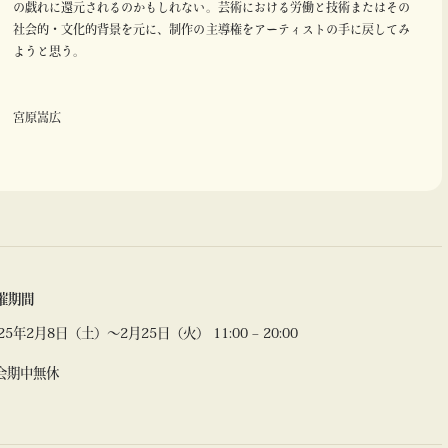
の戯れに還元されるのかもしれない。芸術における労働と技術またはその
社会的・文化的背景を元に、制作の主導権をアーティストの手に戻してみ
ようと思う。
宮原嵩広
催期間
25年2月8日（土）〜2月25日（火） 11:00 – 20:00
会期中無休