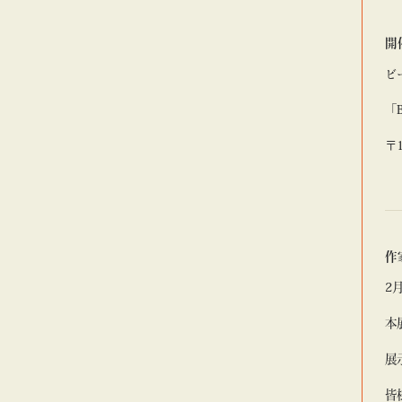
開
ビ
「B
〒
作
2月
本
展
皆