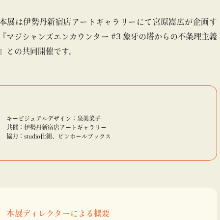
本展は伊勢丹新宿店アートギャラリーにて宮原嵩広が企画す
『マジシャンズエンカウンター #3 象牙の塔からの不条理主義
』との共同開催です。
キービジュアルデザイン：泉美菜子
共催：伊勢丹新宿店アートギャラリー
協力：studio仕組、ピンホールブックス
本展ディレクターによる概要