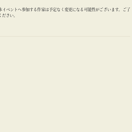
本イベントへ参加する作家は予定なく変更になる可能性がございます。ご了
ください。
オーガミノリ
1982年東京都出身。2007年東京芸術大学院漆芸専攻修了。漆造形作家と
して活動後、2020年より平面画の発表を始める。紙やキャンバス等質感
を作り込んだ画面にアクリル、パステル、石粉、オイルスティック等を使
用し、メディウムの枠にとらわれない表現を求め即興で描く。描かれた部
分と部分は緊密な連関を持ちながら均衡を保ち、有機的に多様な素材・要