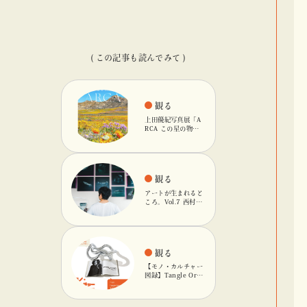
( この記事も読んでみて )
観る
上田優紀写真展「A
RCA この星の物
語」を「ビームス
カルチャート 高
輪」で開催
観る
アートが生まれると
ころ。Vol.7 西村友
輝
観る
【モノ・カルチャー
図録】Tangle Orig
inalのキネティック
オブジェ