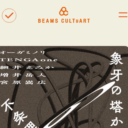
聴
観
着
タグ一覧
#ART
#BEAMS CULTUART
#BEAMS MANGART
#BEAMS RECORDS
#BEAMS T
#bPrビームス
#Bギャラリー
#TOKYO CULTUART by BEAMS
#Tシャツ