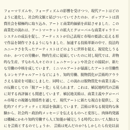
フォーマリズムや、フォーディズムの影響を受けつつ、現代アートはどの
ように進化し、社会的文脈と結びついていてきたのか。ポップアートは消
費社会を積極的に取り込み、アートと商業的価値を直結させました。この
商業化の流れは、アートマーケットの拡大とグローバルな商業ギャラリー
システムの成⻑を促し、アーティストが自己表現と市場の要請に応える形
で作品を制作できるようになりました。加速する技術革新の中で、技法的
ユニークさを失ったアーティストはどのように世界を捉え、視覚化しうる
のか。かつての労働が、物的生産に従属していたのに対し現代では、非物
的な生産、すなわち人々とのコミュニケーションや社会との接続が、新た
な労働の中核を成しています。ミニマルアートが暴露したアートの労働性
もコンセプチャルアートなどにより、知的労働、脱物質化が芸術的アウラ
さえも量産を可能にしました。同時に、この流れは脱物質化や商業主義へ
の反動としての「脱アート化」も見られます。これは、植⺠地時代の芸術
に対する再評価とも関連しています。植⺠地美術は、商業主義やグローバ
ル市場との複雑な関係性を通して、現代アートに新たな視点を提供し、文
化的アイデンティティと対話を強調しています。芸術は単なる視覚的な体
験から、社会的・政治的メッセージを伝えるものへと変容し、肉体的発露
は機械にかわり知的労働すら人工知能が補完しうる時代において人類はな
にを芸術とするのでしょうか。 芸術は死んだのか?もしかしたら有史以前