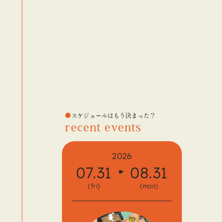
スケジュールはもう決まった？
recent events
2026
07.31
08.31
08.
(fri)
(mon)
(fri)