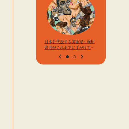
日本を代表する美術家・横尾
アーティス
忠則がこれまでに手がけてき
j.k.の
たポスターや版画作品を集め
t』「ビ
た展示を〈B GALLERY〉にて
高輪」
開催