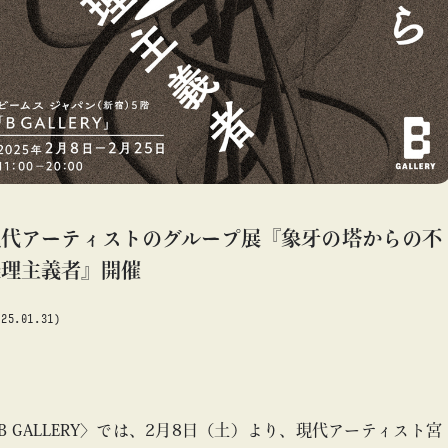
#アート
#アートが生まれるところ
#アートフェア
#アイドル
#アトリエ
#アニメ
#エンタメ
#ギャラリー
#グッズ
#デザイン
#ビームス カルチャー ト 高輪
#ビームス ジャパン
#ファッション
#フェニカ
#マンガ
#モノ・カルチャー図録
#ライブ
#レコード
#写真
about
#抽選販売
#漫画
#現代アート
#絵画
#美術館
現代アーティストのグループ展『象牙の塔からの不
#言葉
#連載
#音楽
#Bギャラリー
#アート
#現代アート
#Bギャラリ
条理主義者』開催
025.01.31)
blog
blog
b
B GALLERY〉では、2月8日（土）より、現代アーティスト宮