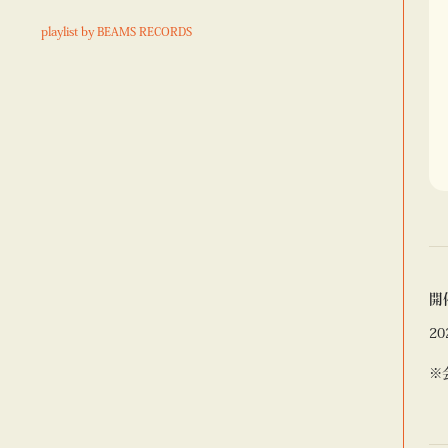
playlist by BEAMS RECORDS
開
20
※