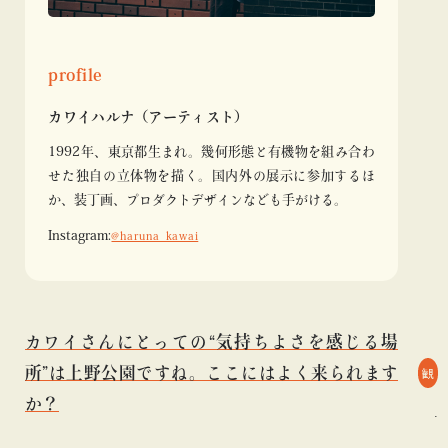
profile
カワイハルナ（アーティスト）
1992年、東京都生まれ。幾何形態と有機物を組み合わ
せた独自の立体物を描く。国内外の展示に参加するほ
か、装丁画、プロダクトデザインなども手がける。
Instagram:
@haruna_kawai
カワイさんにとっての“気持ちよさを感じる場
所”は上野公園ですね。ここにはよく来られます
観
か？
#ART
#BEAMS CULTUART
#Tシャツ
#ART
#BEAMS CULTUART
#T