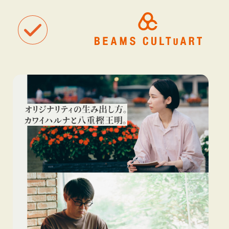
聴
観
タグ一覧
着
#ART
#BEAMS CULTUART
#BEAMS MANGART
#BEAMS RECOR
#BEAMS T
#bPrビームス
#Bギャラリー
#TOKYO CULTUART by BEAMS
#Tシャツ
#アート
#アートが生まれるところ
#アートフェア
#アイドル