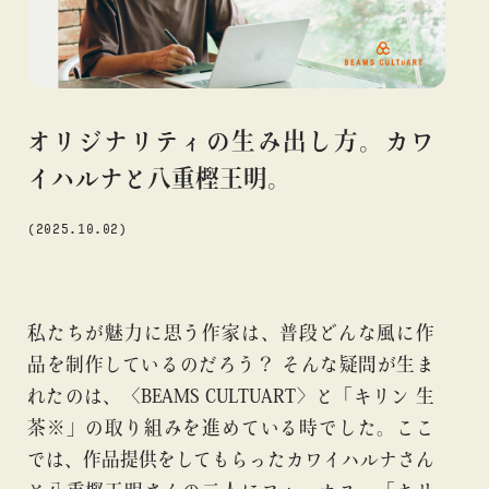
#アニメ
#エンタメ
#ギャラリー
#グッズ
#デザイン
#ビームス カルチャー ト 高輪
#ビームス ジャパン
#ファッション
#フェニカ
#マンガ
#モノ・カルチャー
#ライブ
#レコード
#写真
#抽選販売
#漫画
#現代
オリジナリティの生み出し方。カワ
#絵画
#美術館
#言葉
#連載
#音楽
イハルナと八重樫王明。
(2025.10.02)
about
私たちが魅力に思う作家は、普段どんな風に作
品を制作しているのだろう？ そんな疑問が生ま
れたのは、〈BEAMS CULTUART〉と「キリン 生
茶※」の取り組みを進めている時でした。ここ
では、作品提供をしてもらったカワイハルナさん
blog
blog
bl