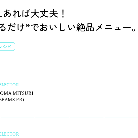
えあれば大丈夫！
するだけ”でおいしい絶品メニュー
夏を全力で楽しむために。
今や“街の定番”に。
森田麻衣子が愛用する今夏アイテ
〈Salomon〉の『XT-6』が、い
ム8選。
履くべき一足である理由。
レシピ
ELECTOR
OMA MITSURI
BEAMS PR)
ELECTOR