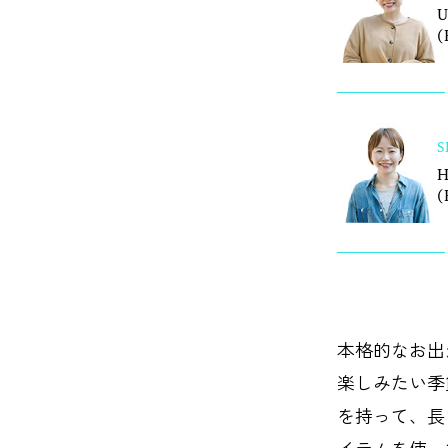
U
(
S
H
(
本格的なお出
楽しみたい季
を持って、長
イテムを使っ