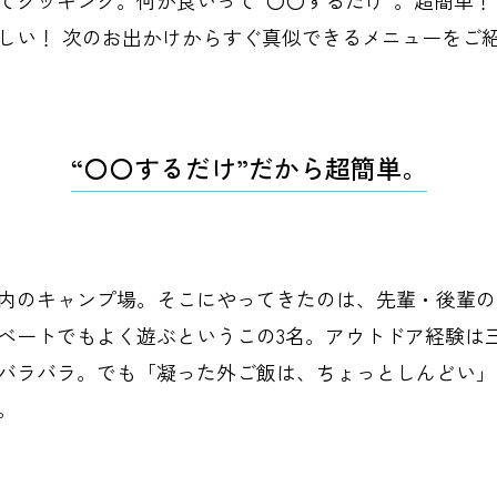
インテリア
食器、キッチン
ステー
しい！ 次のお出かけからすぐ真似できるメニューをご
キッズ
スポーツ
アウ
音楽・本
その他
“〇〇するだけ”だから超簡単。
内のキャンプ場。そこにやってきたのは、先輩・後輩の
ベートでもよく遊ぶというこの3名。アウトドア経験は
バラバラ。でも「凝った外ご飯は、ちょっとしんどい」
。