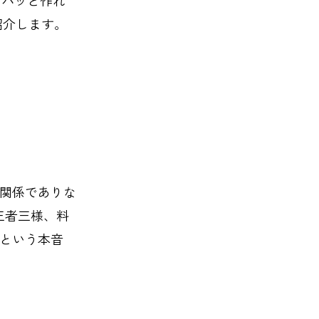
ショナリー
コスメ
紹介します。
トドア
雑貨・ホビー
関係でありな
三者三様、料
という本音