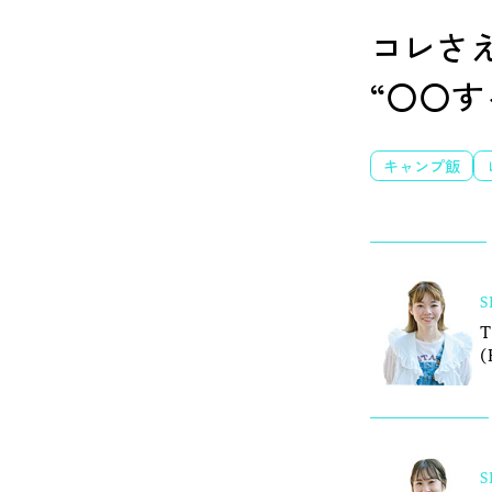
コレさ
“〇〇
キャンプ飯
S
T
(
S