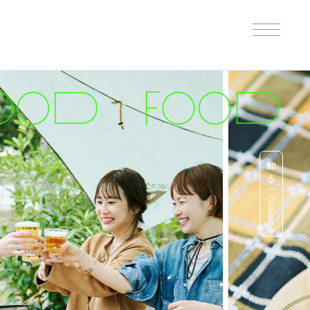
知る
Column
B印的太鼓判マップ