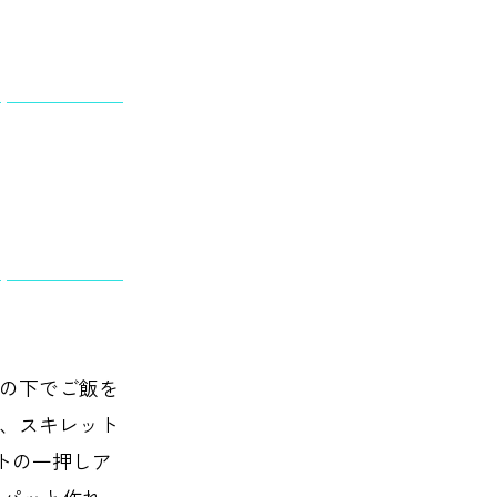
の下でご飯を
、スキレット
ション小物
生活日用品
トの一押しア
 パッと作れ