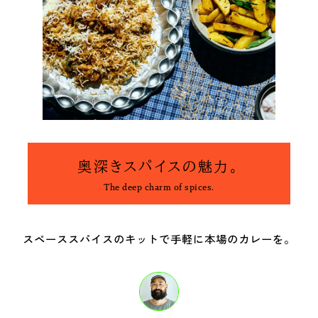
新着一覧
ファッション
ファッション小物
生活日用品
インテリア
食器、キッチン
ステーショナリー
コスメ
奥深きスパイスの魅力。
The deep charm of spices.
キッズ
スポーツ
スペーススパイスのキットで手軽に本場のカレーを。
アウトドア
雑貨・ホビー
音楽・本
その他