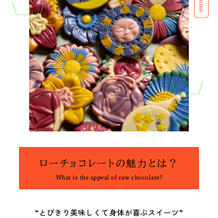
Column
私たちは、〈Ziploc® Ribbon〉
夏を全力で楽しむために。
い
をこう使う！
森田麻衣子が愛用する今夏アイ
テム8選。
ローチョコレートの魅力とは？
What is the appeal of raw chocolate?
“とびきり美味しくて身体が喜ぶスイーツ”