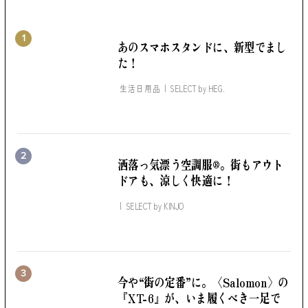
1
あのスマホスタンドに、
新型でまし
た！
生活日用品
SELECT by
HEG.
2
洒落っ気漂う空調服®。
街もアウト
ドアも、涼しく快適に！
SELECT by
KINJO
3
今や“街の定番”に。
〈Salomon〉の
『XT-6』が、いま履くべき一足で