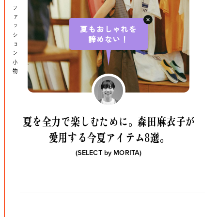
ハズさない一足。
今や“街の定番”に。
〈Salomon〉の
『XT-6』が、いま履くべき一足である
理由。
(SELECT by
NOZAKI
)