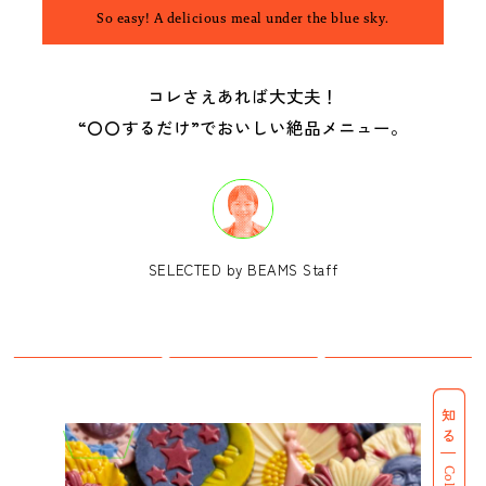
B印マーケットの食専門市場！
So easy! A delicious meal under the blue sky.
コレさえあれば大丈夫！
“〇〇するだけ”でおいしい絶品メニュー。
モノの本質が分かる、出合いのるつぼ
SELECTED by BEAMS Staff
PICK UP
知る