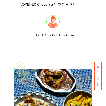
〈OPENER Chocolate〉のチョコレート。
SELECTED by Hazuki & Amane
知る
Column
CATEGORY