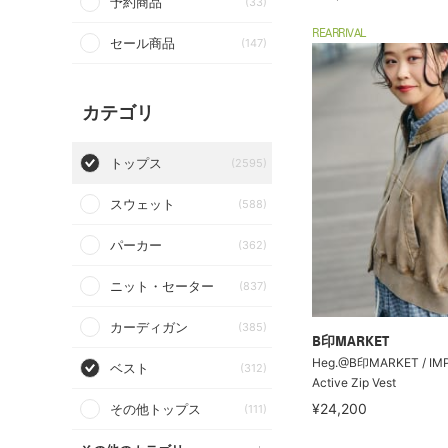
予約商品
(33)
REARRIVAL
セール商品
(147)
カテゴリ
トップス
(2595)
スウェット
(588)
パーカー
(362)
ニット・セーター
(837)
カーディガン
(385)
B印MARKET
Heg.@B印MARKET / IM
ベスト
(312)
Active Zip Vest
¥24,200
その他トップス
(111)