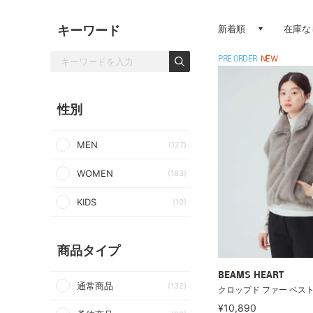
キーワード
新着順
在庫な
PRE ORDER
NEW
性別
MEN
(127)
WOMEN
(183)
KIDS
(10)
商品タイプ
BEAMS HEART
通常商品
(132)
クロップド ファー ベス
¥10,890