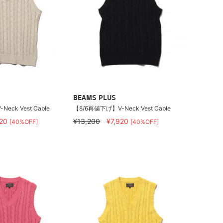
BEAMS PLUS
eck Vest Cable
【8/6再値下げ】V-Neck Vest Cable
920
¥13,200
¥7,920
[40%OFF]
[40%OFF]