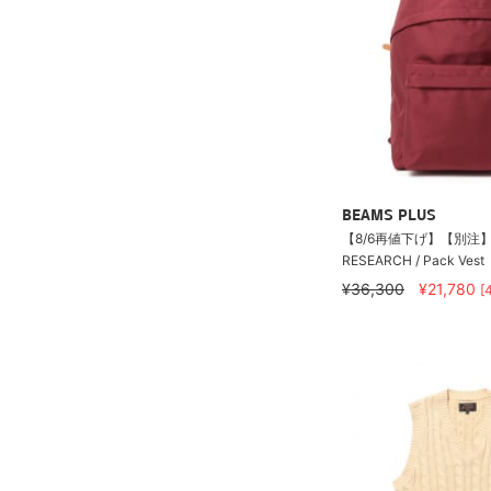
BEAMS PLUS
【8/6再値下げ】【別注】M
RESEARCH / Pack Vest
¥36,300
¥21,780
[