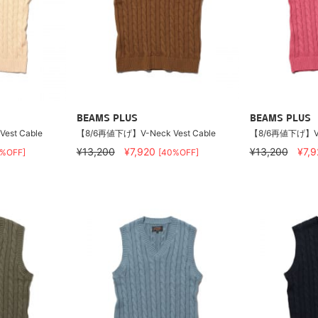
BEAMS PLUS
BEAMS PLUS
st Cable
【8/6再値下げ】V-Neck Vest Cable
【8/6再値下げ】V-N
¥13,200
¥7,920
¥13,200
¥7,
0%OFF]
[40%OFF]