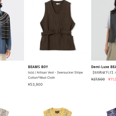
BEAMS BOY
Demi-Luxe B
ts(s) / Artisan Vest - Seersucker Stripe
【8/6再値下げ】
Cotton*Wool Cloth
¥27,500
¥11
¥53,900