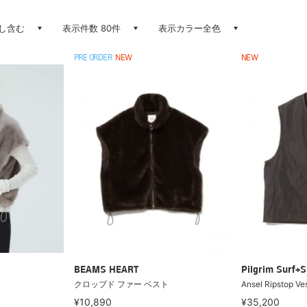
し含む
表示件数 80件
表示カラー全色
PRE ORDER
NEW
NEW
BEAMS HEART
Pilgrim Surf+S
ト
クロップド ファー ベスト
Ansel Ripstop Ve
¥10,890
¥35,200