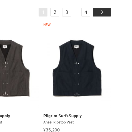
...
1
2
3
4
NEW
upply
Pilgrim Surf+Supply
st
Ansel Ripstop Vest
¥35,200