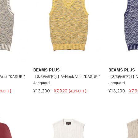
BEAMS PLUS
BEAMS PLUS
st "KASURI"
【8/6再値下げ】V-Neck Vest "KASURI"
【8/6再値下げ】V-N
Jacquard
Jacquard
¥13,200
¥7,920
¥13,200
¥7,
0%OFF]
[40%OFF]