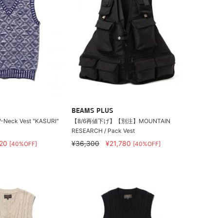
BEAMS PLUS
eck Vest "KASURI"
【8/6再値下げ】【別注】MOUNTAIN
RESEARCH / Pack Vest
920
¥36,300
¥21,780
[40%OFF]
[40%OFF]