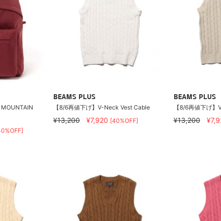
BEAMS PLUS
BEAMS PLUS
OUNTAIN
【8/6再値下げ】V-Neck Vest Cable
【8/6再値下げ】V-N
¥13,200
¥7,920
¥13,200
¥7,
[40%OFF]
40%OFF]