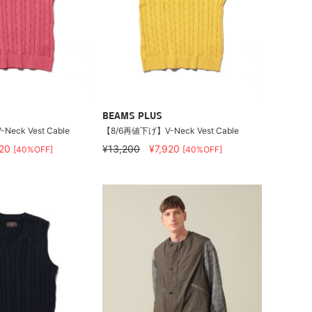
BEAMS PLUS
eck Vest Cable
【8/6再値下げ】V-Neck Vest Cable
920
¥13,200
¥7,920
[40%OFF]
[40%OFF]