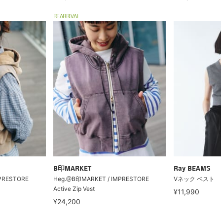
REARRIVAL
B印MARKET
Ray BEAMS
PRESTORE
Heg.@B印MARKET / IMPRESTORE
Vネック ベスト
Active Zip Vest
¥11,990
¥24,200