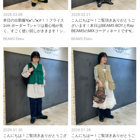
2026.03.09
2026.02.21
本日の出勤服٩(๑❛ᴗ❛๑)۶！！フライス
こんにちは〜！ご覧頂きありがとうご
1cm ボーダー Tシャツは着心地が良
ざいます！本日はBEAMS BOYとRay
く、すごく使い回しがききます！シ...
BEAMSのMIXコーディネートです٩(...
BEAMS Ebisu
BEAMS Ebisu
2026.01.30
2026.01.28
こんにちは！ご覧頂きありがとうござ
こんにちは〜！ご覧頂きありがとうご