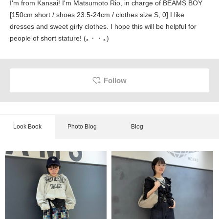
I'm from Kansai! I'm Matsumoto Rio, in charge of BEAMS BOY
[150cm short / shoes 23.5-24cm / clothes size S, 0] I like
dresses and sweet girly clothes. I hope this will be helpful for
people of short stature! (｡・・｡)
Follow
Look Book
Photo Blog
Blog