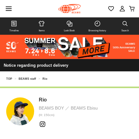
Timeline
Items
Look Book
Browsing history
Search
Notice regarding product delivery
TOP
>
BEAMS staff
>
Rio
Rio
BEAMS BOY
BEAMS Ebisu
(H: 150cm)