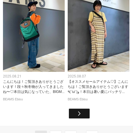
2025.08.21
2025.08.07
こんにちは！ご覧頂きありがとうござ
【オススメセールアイテム♡】こんに
います！段々秋冬物が入ってきました
ちは！ご覧頂きありがとうございます
ね〜♡本日は気になっていた、BIGM...
٩( 'ω' )و！本日は暑い夏にバッチリ...
BEAMS Ebisu
BEAMS Ebisu