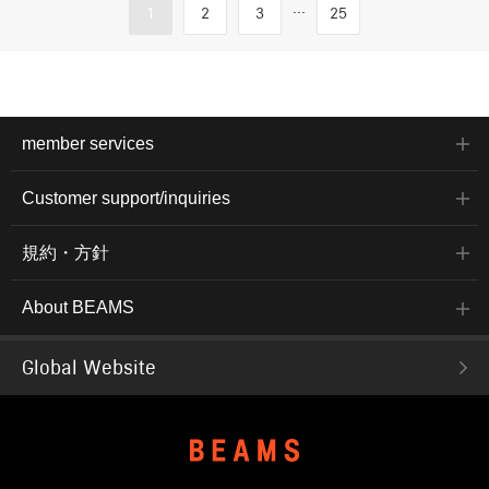
...
1
2
3
25
member services
Customer support/inquiries
規約・方針
About BEAMS
Global Website