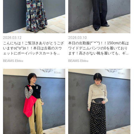
2026.03.12
2026.03.10
こんにちは！ご覧頂きありがとうござ
本日の出勤服(*´꒳`*)！！150cmの私は
いますo(^o^)o！！本日は古着のスウ
ワイドデニムパンツの0を履いており
ェットにボーイパッチスカートを...
ます！高さがない靴を履いても、ギ...
BEAMS Ebisu
BEAMS Ebisu