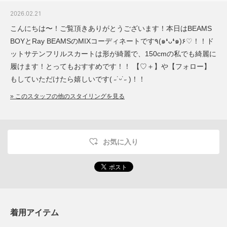
2026.02.21
こんにちは〜！ご覧頂きありがとうございます！本日はBEAMS
BOYとRay BEAMSのMIXコーディネートです٩(๑❛ᴗ❛๑)۶♡！！ド
ットサテンフリルスカートは形が綺麗で、150cmの私でも綺麗に
履けます！とってもおすすめです！！ 【♡＋】や【フォロー】
もしていただけたら嬉しいです( ˶˙ᵕ˙˶ )！！
» このスタッフの他のスタイリングを見る
お気に入り
着用アイテム