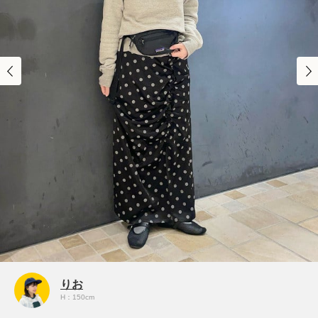
りお
H：150cm