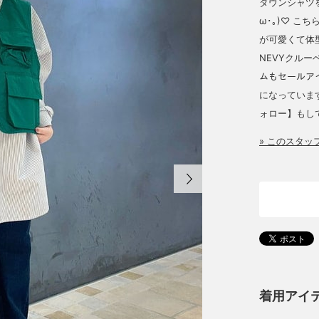
ダウンシャツ
ω･｡)♡ 
が可愛くて体
NEVYクルー
ムもセールア
になっていま
ォロー】もしてい
» このスタ
着用アイ