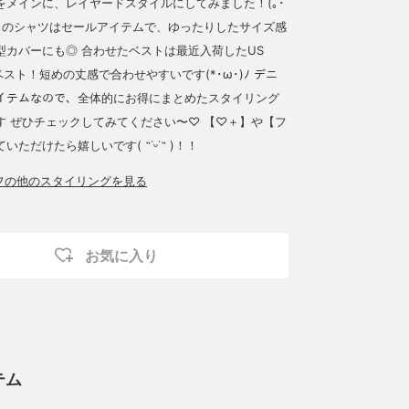
をメインに、レイヤードスタイルにしてみました！(｡･
こちらのシャツはセールアイテムで、ゆったりしたサイズ感
型カバーにも◎ 合わせたベストは最近入荷したUS
ベスト！短めの丈感で合わせやすいです(*･ω･)ﾉ デニ
イテムなので、全体的にお得にまとめたスタイリング
す ぜひチェックしてみてください〜♡ 【♡＋】や【フ
ただけたら嬉しいです( ˶˙ᵕ˙˶ )！！
ッフの他のスタイリングを見る
お気に入り
テム