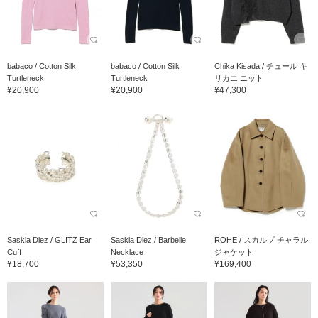
babaco / Cotton Silk
babaco / Cotton Silk
Chika Kisada / チュール キ
Turtleneck
Turtleneck
リカエ ニット
¥20,900
¥20,900
¥47,300
Saskia Diez / GLITZ Ear
Saskia Diez / Barbelle
ROHE / スカルプ チャラル
Cuff
Necklace
ジャケット
¥18,700
¥53,350
¥169,400