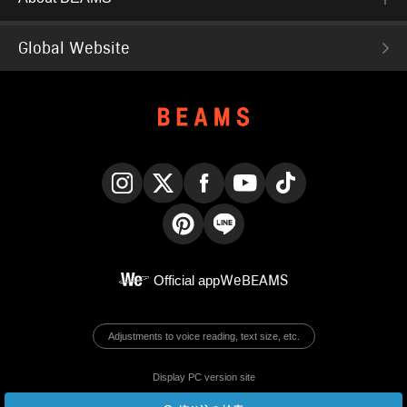
Global Website
Instagram
X
Facebook
YouTube
TikTok
Pinterest
LINE
Official app
WeBEAMS
Adjustments to voice reading, text size, etc.
Display PC version site