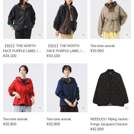
【別注】THE NORTH
【別注】THE NORTH
Two-tone anorak
¥20,900
FACE PURPLE LABEL / ...
FACE PURPLE LABEL / ...
¥34,100
¥34,100
Two-tone anorak
Two-tone anorak
NEEDLES / Piping Jacket -
¥20,900
¥20,900
Fringe Jacquard Checker
¥42,900