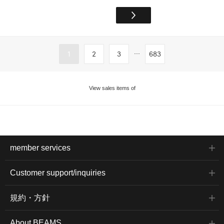
...
1
2
3
683
View sales items of
member services
Customer support/inquiries
規約・方針
About BEAMS