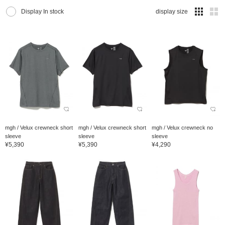
Display In stock
display size
mgh / Velux crewneck short
mgh / Velux crewneck short
mgh / Velux crewneck no
sleeve
sleeve
sleeve
¥5,390
¥5,390
¥4,290