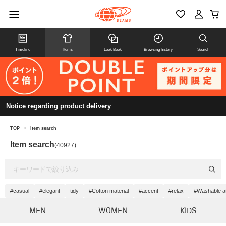
Timeline
Items
Look Book
Browsing history
Search
Notice regarding product delivery
TOP
>
Item search
Item search
(40927)
#casual
#elegant
tidy
#Cotton material
#accent
#relax
#Washable a
MEN
WOMEN
KIDS