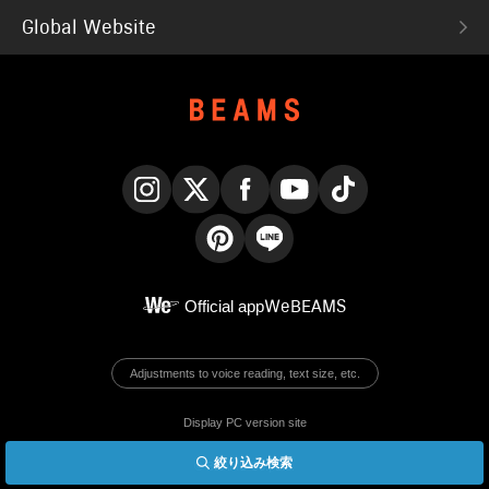
Global Website
Instagram
X
Facebook
YouTube
TikTok
Pinterest
LINE
Official app
WeBEAMS
Adjustments to voice reading, text size, etc.
Display PC version site
絞り込み検索
© BEAMS Co., Ltd.
English