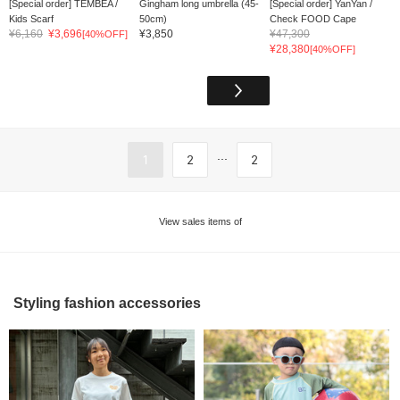
[Special order] TEMBEA /
Gingham long umbrella (45-
[Special order] YanYan /
Kids Scarf
50cm)
Check FOOD Cape
¥6,160
¥3,696
¥3,850
¥47,300
[40%OFF]
¥28,380
[40%OFF]
...
1
2
2
View sales items of
Styling fashion accessories