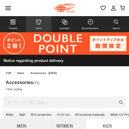
Timeline
Items
Look Book
Browsing history
Search
Notice regarding product delivery
TOP
>
Items
>
Accessories
(KIDS)
Accessories
(71)
>
See styling
#Kids
#gift
#UV protection
# UV cut
#Functional materials
#Kids UV Pro
MEN
WOMEN
KIDS