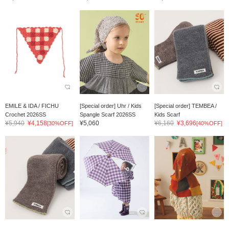
EMILE & IDA / FICHU
[Special order] Uhr / Kids
[Special order] TEMBEA /
Crochet 2026SS
Spangle Scarf 2026SS
Kids Scarf
¥5,940
¥4,158
¥5,060
¥6,160
¥3,696
[30%OFF]
[40%OFF]