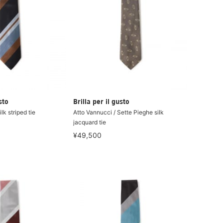
sto
Brilla per il gusto
lk striped tie
Atto Vannucci / Sette Pieghe silk
jacquard tie
¥49,500