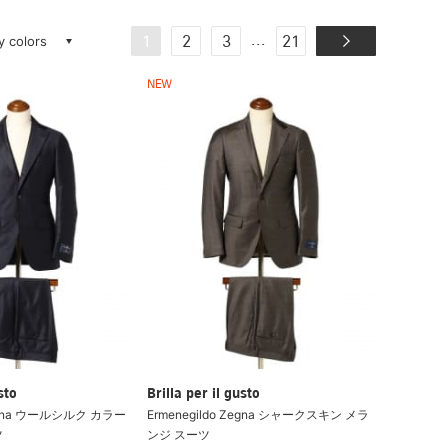
ay colors
...
1
2
3
21
NEW
sto
Brilla per il gusto
Zegna ウールシルク カラー
Ermenegildo Zegna シャークスキン メラ
ツ
ンジ スーツ