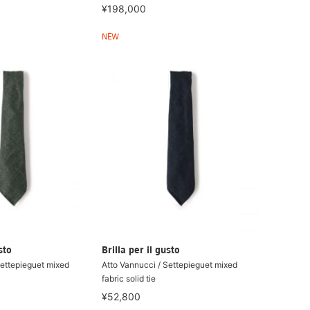
¥198,000
NEW
sto
Brilla per il gusto
Settepieguet mixed
Atto Vannucci / Settepieguet mixed
fabric solid tie
¥52,800