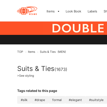
Items
Look Book
Labels
S
TOP
Items
Suits & Ties
(MEN)
>
>
Suits & Ties
(1673)
>
See styling
Tags related to this page
#silk
#drape
formal
#elegant
#suitstyle