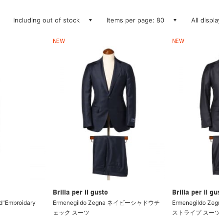
Including out of stock
Items per page: 80
All displ
NEW
NEW
Brilla per il gusto
Brilla per il gu
d"Embroidary
Ermenegildo Zegna ネイビーシャドウチ
Ermenegildo 
ェック スーツ
ストライプ スー