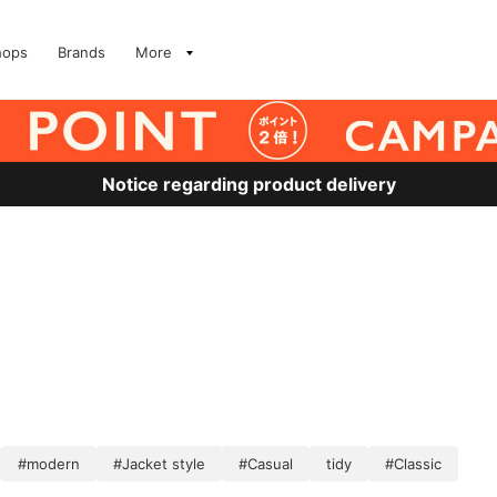
hops
Brands
More
Notice regarding product delivery
#modern
#Jacket style
#Casual
tidy
#Classic