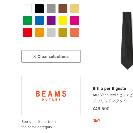
Clear selections
Brilla per il gusto
Atto Vannucci / セ
ジ ソリッド ネクタイ
¥49,500
NEW
See sales items from
the same category