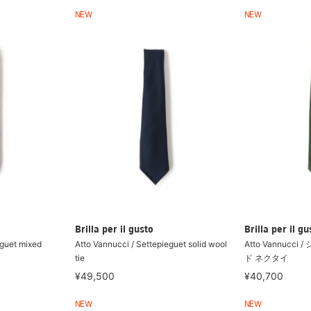
NEW
NEW
Brilla per il gusto
Brilla per il gu
eguet mixed
Atto Vannucci / Settepieguet solid wool
Atto Vannucc
tie
ド ネクタイ
¥49,500
¥40,700
NEW
NEW