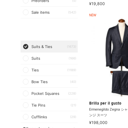
Preorders
(5)
¥19,800
Sale items
(542)
NEW
Suits & Ties
(1673)
Suits
(166)
Ties
(1189)
Bow Ties
(40)
Pocket Squares
(228)
Brilla per il gusto
Tie Pins
(21)
Ermenegildo Zegna
ンジ スーツ
Cufflinks
(29)
¥198,000