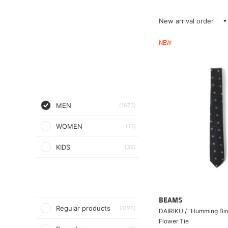
New arrival order
NEW
MEN
(1673)
WOMEN
(13)
KIDS
(39)
BEAMS
Regular products
(1126)
DAIRIKU / "Humming Bir
Flower Tie