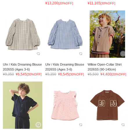
¥13,200
¥11,165
[20%OFF]
[30%OFF]
Uhr / Kids Dreaming Blouse
Uhr / Kids Dreaming Blouse
Willow Open-Collar Shirt
2026SS (Ages 3-6)
2026SS (Ages 3-6)
2026SS (90-140cm)
¥9,350
¥6,545
¥9,350
¥6,545
¥5,500
¥4,400
[30%OFF]
[30%OFF]
[20%OFF]