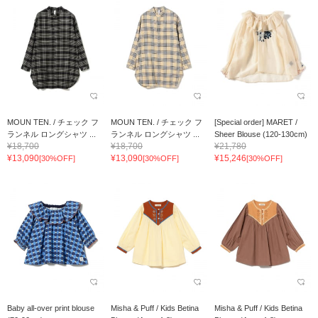
MOUN TEN. / チェック フ
MOUN TEN. / チェック フ
[Special order] MARET /
ランネル ロングシャツ ...
ランネル ロングシャツ ...
Sheer Blouse (120-130cm)
¥18,700
¥18,700
¥21,780
¥13,090
¥13,090
¥15,246
[30%OFF]
[30%OFF]
[30%OFF]
Baby all-over print blouse
Misha & Puff / Kids Betina
Misha & Puff / Kids Betina