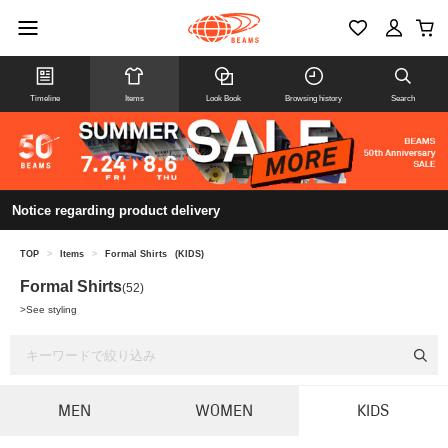
Timeline
Items
Look Book
Browsing history
Search
Notice regarding product delivery
TOP
>
Items
>
Formal Shirts
(KIDS)
Formal Shirts
(52)
>
See styling
MEN
WOMEN
KIDS