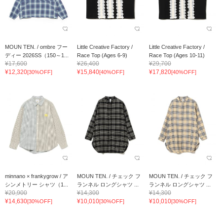
MOUN TEN. / ombre フー
Little Creative Factory /
Little Creative Factory /
ディー 2026SS（150～1...
Race Top (Ages 6-9)
Race Top (Ages 10-11)
¥17,600
¥26,400
¥29,700
¥12,320
¥15,840
¥17,820
[30%OFF]
[40%OFF]
[40%OFF]
minnano × frankygrow / ア
MOUN TEN. / チェック フ
MOUN TEN. / チェック フ
シンメトリー シャツ（1...
ランネル ロングシャツ ...
ランネル ロングシャツ ...
¥20,900
¥14,300
¥14,300
¥14,630
¥10,010
¥10,010
[30%OFF]
[30%OFF]
[30%OFF]