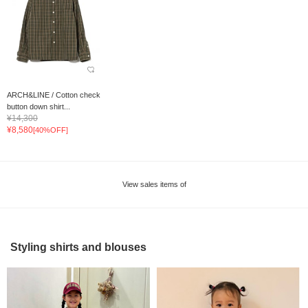
ARCH&LINE / Cotton check
button down shirt...
¥14,300
¥8,580
[40%OFF]
View sales items of
Styling shirts and blouses