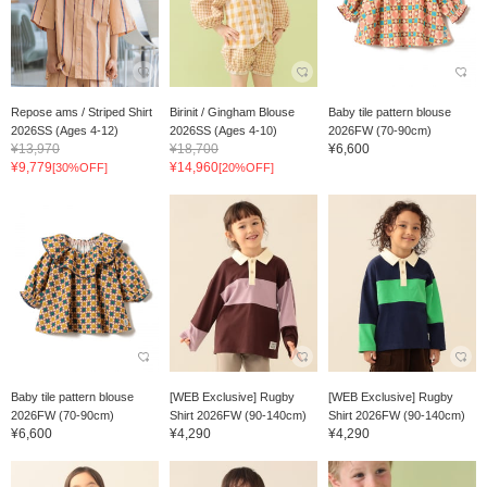
Repose ams / Striped Shirt
Birinit / Gingham Blouse
Baby tile pattern blouse
2026SS (Ages 4-12)
2026SS (Ages 4-10)
2026FW (70-90cm)
¥13,970
¥18,700
¥6,600
¥9,779
¥14,960
[30%OFF]
[20%OFF]
Baby tile pattern blouse
[WEB Exclusive] Rugby
[WEB Exclusive] Rugby
2026FW (70-90cm)
Shirt 2026FW (90-140cm)
Shirt 2026FW (90-140cm)
¥6,600
¥4,290
¥4,290