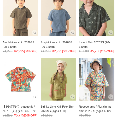
Amphibious shirt 2026SS
Amphibious shirt 2026SS
Insect Shirt 2026SS (90-
(90-140cm)
(90-140cm)
140cm)
¥4,279
¥2,995
¥4,279
¥2,995
¥6,600
¥5,280
[30%OFF]
[30%OFF]
[20%OFF]
【8/6値下げ】patagonia /
Birinit / Lime Knit Polo Shirt
Repose ams / Floral print
ベビー タイダル スレッズ...
2026SS (Ages 4-10)
shirt 2026SS (ages 4-12)
¥8,250
¥5,775
¥16,500
¥15,950
[30%OFF]