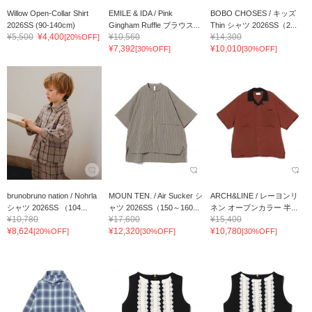
Willow Open-Collar Shirt
EMILE & IDA / Pink
BOBO CHOSES / キッズ
2026SS (90-140cm)
Gingham Ruffle ブラウス...
Thin シャツ 2026SS（2...
¥5,500
¥4,400
¥10,560
¥14,300
[20%OFF]
¥7,392
¥10,010
[30%OFF]
[30%OFF]
brunobruno nation / Nohrla
MOUN TEN. / Air Sucker シ
ARCH&LINE / レーヨンリ
シャツ 2026SS （104...
ャツ 2026SS（150～160...
ネン オープンカラー 半...
¥10,780
¥17,600
¥15,400
¥8,624
¥12,320
¥10,780
[20%OFF]
[30%OFF]
[30%OFF]