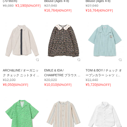
(70-90cm)
Blouse (Ages 4-8)
Blouse (Ages 4-8)
¥6,380
¥3,190
¥27,940
¥27,940
[50%OFF]
¥16,764
¥16,764
[40%OFF]
[40%OFF]
ARCH&LINE / オーガニッ
EMILE & IDA /
TOM & BOY / チェック オ
ク チェック ニットタイ ...
CHAMPETRE ブラウス ...
ープンカラー シャツ（...
¥12,100
¥20,020
¥11,440
¥6,050
¥10,010
¥5,720
[50%OFF]
[50%OFF]
[50%OFF]