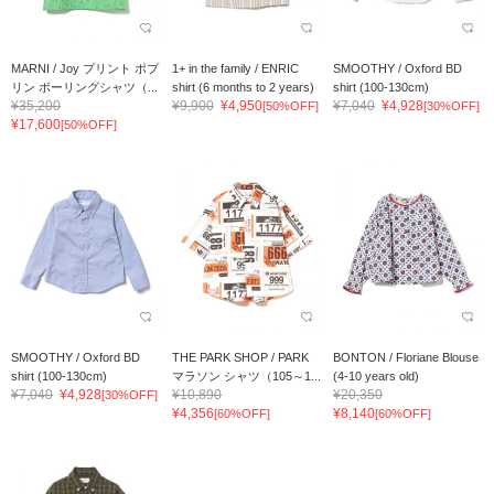
MARNI / Joy プリント ポプ
1+ in the family / ENRIC
SMOOTHY / Oxford BD
リン ボーリングシャツ（...
shirt (6 months to 2 years)
shirt (100-130cm)
¥35,200
¥9,900
¥4,950
¥7,040
¥4,928
[50%OFF]
[30%OFF]
¥17,600
[50%OFF]
SMOOTHY / Oxford BD
THE PARK SHOP / PARK
BONTON / Floriane Blouse
shirt (100-130cm)
マラソン シャツ（105～1...
(4-10 years old)
¥7,040
¥4,928
¥10,890
¥20,350
[30%OFF]
¥4,356
¥8,140
[60%OFF]
[60%OFF]