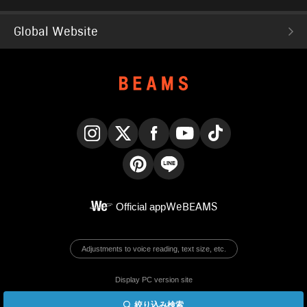
Global Website
Instagram
X
Facebook
YouTube
TikTok
Pinterest
LINE
Official app
WeBEAMS
Adjustments to voice reading, text size, etc.
Display PC version site
絞り込み検索