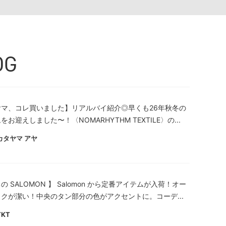
OG
ヤマ、コレ買いました】リアルバイ紹介◎早くも26年秋冬の
をお迎えしました〜！〈NOMARHYTHM TEXTILE〉の...
カタヤマ アヤ
の SALOMON 】 Salomon から定番アイテムが入荷！オー
クが潔い！中央のタン部分の色がアクセントに。コーデ...
TKT