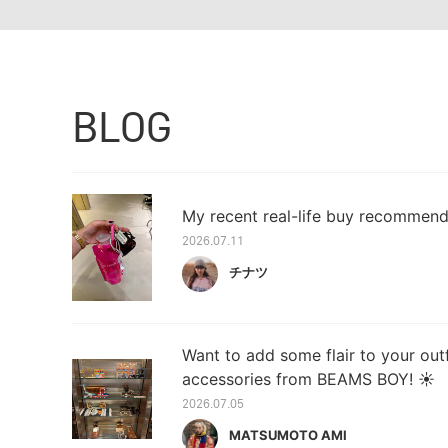
BLOG
My recent real-life buy recommend
2026.07.11
チナツ
Want to add some flair to your out
accessories from BEAMS BOY! ☀︎
2026.07.05
MATSUMOTO AMI