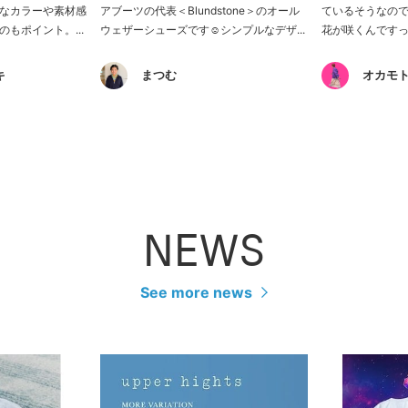
なカラーや素材感
アブーツの代表＜Blundstone＞のオール
ているそうなの
もポイント。...
ウェザーシューズです☺︎シンプルなデザ...
花が咲くんですっ
キ
まつむ
オカモト
NEWS
See more news