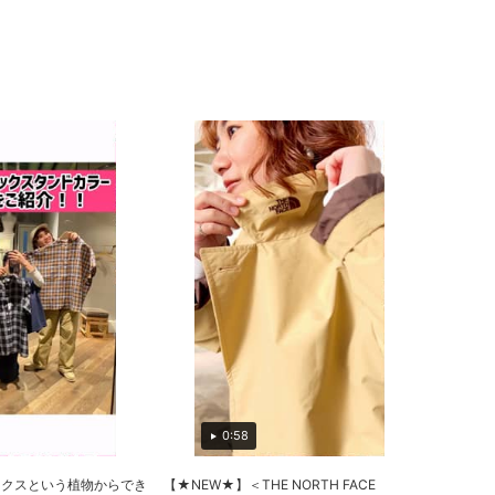
0:58
ックスという植物からでき
【★NEW★】＜THE NORTH FACE