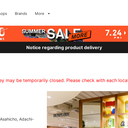
hops
Brands
More
Notice regarding product delivery
 may be temporarily closed. Please check with each locati
 Asahicho, Adachi-