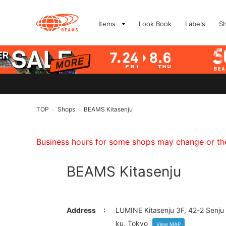
Items
Look Book
Labels
S
TOP
Shops
BEAMS Kitasenju
>
>
Business hours for some shops may change or they
BEAMS Kitasenju
Address
LUMINE Kitasenju 3F, 42-2 Senju
ku, Tokyo
View MAP