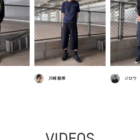
川崎 駿希
ジロウ
VIDEOS