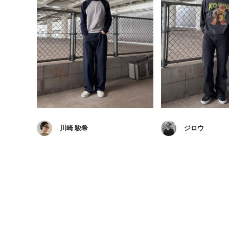
川崎 駿希
ジロウ