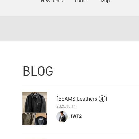
New Items
Labels
Map
BLOG
[BEAMS Leathers ④]
2025.10.14
IWT2