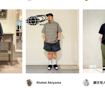
Shohei Akiyama
藤沼 彰