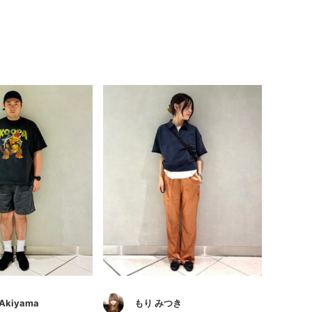
 Akiyama
もり みつき