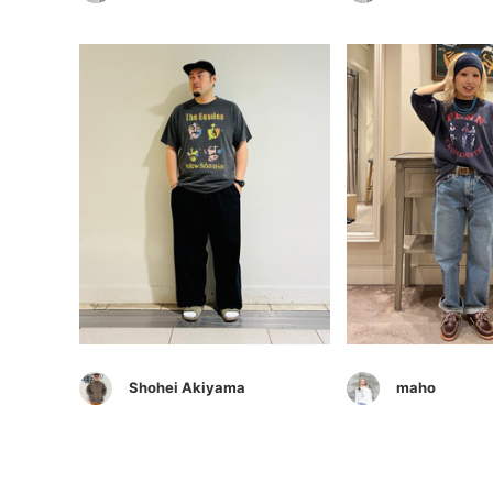
Shohei Akiyama
maho