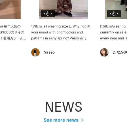
cm) 毎年人気の
178cm, all wearing size L. Why not lift
[158cm/wearing 
/ G3600のサイズ
your mood with bright colors and
currently on sale
用カラー/L...
patterns in early spring? Personally,
every year and 
when I wear bright colored clothes...
spring. The size i
Yasso
たなか
NEWS
See more news