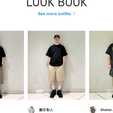
LOOK BOOK
See more outfits
藤沼 彰人
Shohei