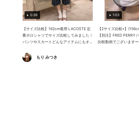
0:36
1:03
【サイズ比較】162cm着用 LACOSTE 定
【2サイズ比較⭐︎】(156
番ポロシャツでサイズ比較してみました！
【別注】FRED PERRY 
パンツやスカートどんなアイテムにもオ...
比較動画でございます〜！着
もり みつき