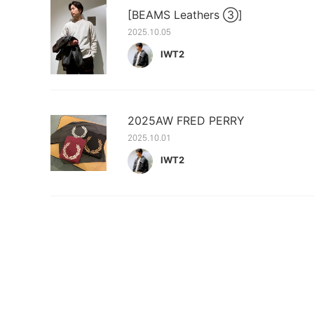
[BEAMS Leathers ③]
2025.10.05
IWT2
2025AW FRED PERRY
2025.10.01
IWT2