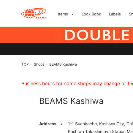
Items
Look Book
Labels
S
TOP
Shops
BEAMS Kashiwa
>
>
Business hours for some shops may change or they
BEAMS Kashiwa
Address
1-1 Suehirocho, Kashiwa City, Ch
Kashiwa Takashimaya Station Mall