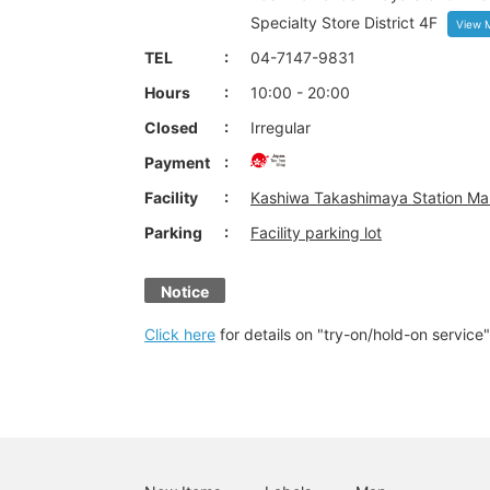
Specialty Store District 4F
View 
TEL
04-7147-9831
Hours
10:00 - 20:00
Closed
Irregular
Payment
Facility
Kashiwa Takashimaya Station Mal
Parking
Facility parking lot
Notice
Click here
for details on "try-on/hold-on service"