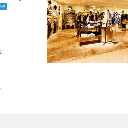
MAP
l
.