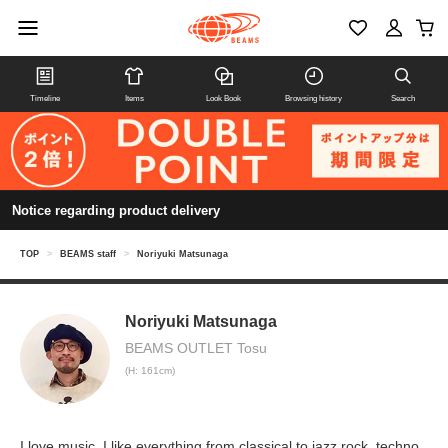
Timeline
Items
Look Book
Browsing history
Search
Notice regarding product delivery
TOP
>
BEAMS staff
>
Noriyuki Matsunaga
Noriyuki Matsunaga
BEAMS OUTLET Tosu
(H: 161cm)
I love music. I like everything from classical to jazz rock, techno,