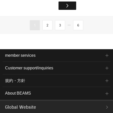
...
1
2
3
6
member services
Customer support/inquiries
規約・方針
About BEAMS
Global Website