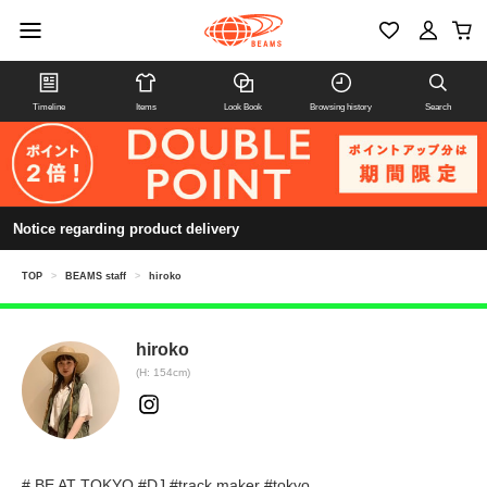
Timeline
Items
Look Book
Browsing history
Search
Notice regarding product delivery
TOP
>
BEAMS staff
>
hiroko
hiroko
(H: 154cm)
# BE AT TOKYO #DJ #track maker #tokyo