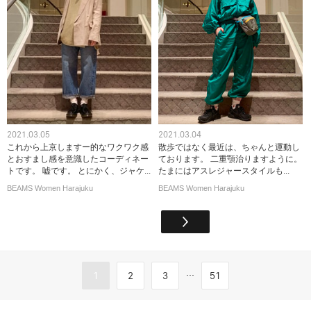
2021.03.05
2021.03.04
これから上京しますー的なワクワク感
散歩ではなく最近は、ちゃんと運動し
とおすまし感を意識したコーディネー
ております。 二重顎治りますように。
トです。 嘘です。 とにかく、ジャケ...
たまにはアスレジャースタイルも...
BEAMS Women Harajuku
BEAMS Women Harajuku
...
1
2
3
51