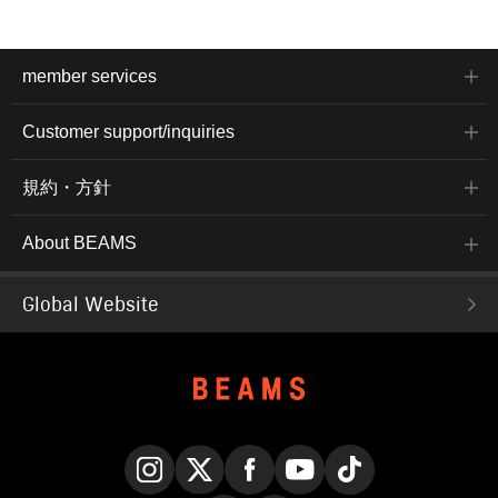
member services
Customer support/inquiries
規約・方針
About BEAMS
Global Website
Instagram
X
Facebook
YouTube
TikTok