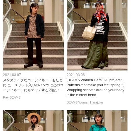
2021.03.07
2021.03.06
メンズライクなコーディネートもたま
[BEAMS Women Harajuku project ~
には。 スリット入りのパンツはどのコ
Patterns that make you feel spring ~]
ーディネートにもマッチする万能ア...
Wrapping scarves around your body
is the current trend.
Ray BEAMS
BEAMS Women Harajuku