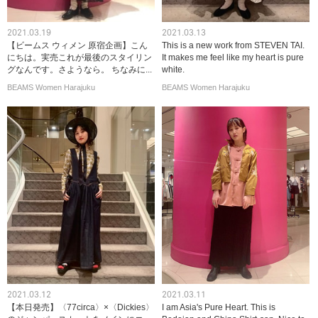
2021.03.19
2021.03.13
【ビームス ウィメン 原宿企画】こん
This is a new work from STEVEN TAI.
にちは。実売これが最後のスタイリン
It makes me feel like my heart is pure
グなんです。さようなら。 ちなみに...
white.
BEAMS Women Harajuku
BEAMS Women Harajuku
2021.03.12
2021.03.11
【本日発売】〈77circa〉×〈Dickies〉
I am Asia's Pure Heart. This is