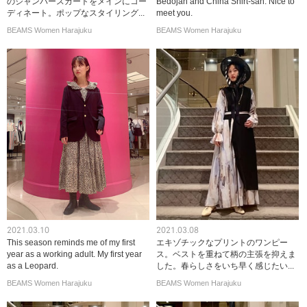
のジャンパースカートをメインにコー
Bedojan and China Shirt-san. Nice to
ディネート。ポップなスタイリング...
meet you.
BEAMS Women Harajuku
BEAMS Women Harajuku
2021.03.10
2021.03.08
This season reminds me of my first
エキゾチックなプリントのワンピー
year as a working adult. My first year
ス。ベストを重ねて柄の主張を抑えま
as a Leopard.
した。春らしさをいち早く感じたい...
BEAMS Women Harajuku
BEAMS Women Harajuku