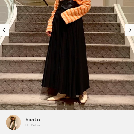
hiroko
H：154cm