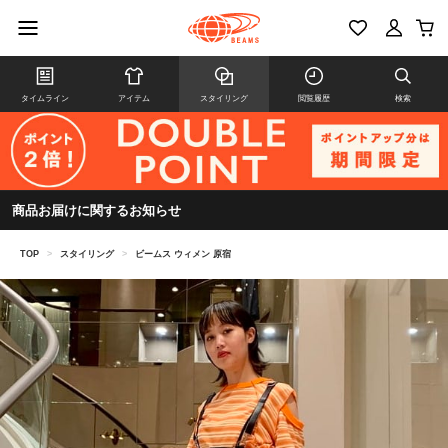
タイムライン
アイテム
スタイリング
閲覧履歴
検索
商品お届けに関するお知らせ
TOP
>
スタイリング
>
ビームス ウィメン 原宿