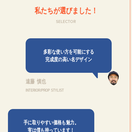
私たちが選びました！
SELECTOR
私たちは、〈Ziploc® Ribbon〉
夏を全力で楽しむために。
多彩な使い方を可能にする
い
をこう使う！
森田麻衣子が愛用する今夏アイ
完成度の高い名デザイン
テム8選。
遠藤 慎也
INTERIOR/PROP STYLIST
手に取りやすい価格も魅力。
実は僕も持っています！