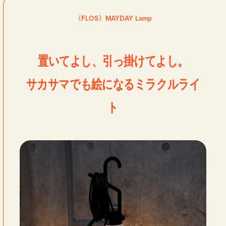
〈FLOS〉MAYDAY Lamp
新着一覧
ファッション
ファッション小物
生活日用品
置いてよし、引っ掛けてよし。
インテリア
食器、キッチン
サカサマでも絵になるミラクルライ
ト
ステーショナリー
コスメ
キッズ
スポーツ
アウトドア
雑貨・ホビー
音楽・本
その他