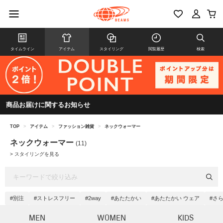
タイムライン
アイテム
スタイリング
閲覧履歴
検索
商品お届けに関するお知らせ
TOP
>
アイテム
>
ファッション雑貨
>
ネックウォーマー
ネックウォーマー
(11)
>
スタイリングを見る
#別注
#ストレスフリー
#2way
#あたたかい
#あたたかい ウェア
#さ
MEN
WOMEN
KIDS