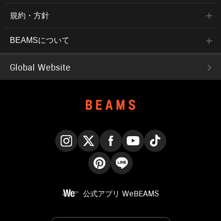
規約・方針
BEAMSについて
Global Website
Instagram
X
Facebook
YouTube
TikTok
Pinterest
LINE
公式アプリ
WeBEAMS