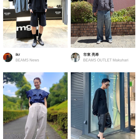
ikr
市東 亮希
BEAMS News
BEAMS OUTLET Makuhari