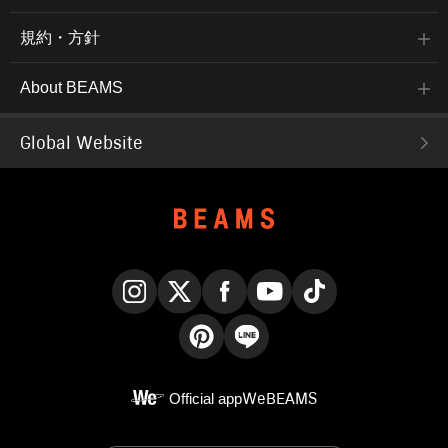
規約・方針
About BEAMS
Global Website
Instagram
X
Facebook
YouTube
TikTok
Pinterest
LINE
Official app
WeBEAMS