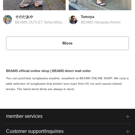
そのだあや
Tomoya
BEAMS OUTLET Tama Minami-Osawa
BEAMS Harajuku Annex
More
BEAMS official online shop | BEAMS direct mail order
You can purchase sunglasses anytime, anywhere at BEAMS ONLINE SHOP. We carry a
wide selection of sunglasses that protect your eyes from UV cut and casual colored
lenses. The latest trend items are always in stock.
member services
Customer support/inquiries