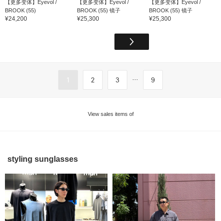
【更多变体】Eyevol /
【更多变体】Eyevol /
【更多变体】Eyevol /
BROOK (55)
BROOK (55) 镜子
BROOK (55) 镜子
¥24,200
¥25,300
¥25,300
...
1
2
3
9
View sales items of
styling sunglasses