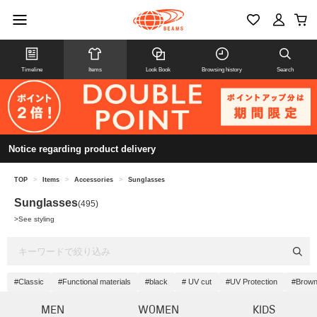
Timeline
Items
Look Book
Browsing history
Search
Notice regarding product delivery
TOP
>
Items
>
Accessories
>
Sunglasses
Sunglasses
(495)
>
See styling
#Classic
#Functional materials
#black
# UV cut
#UV Protection
#Brow
MEN
WOMEN
KIDS