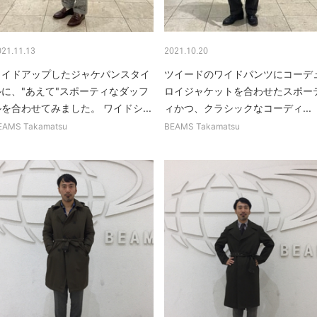
021.11.13
2021.10.20
タイドアップしたジャケパンスタイ
ツイードのワイドパンツにコーデ
ルに、"あえて"スポーティなダッフ
ロイジャケットを合わせたスポー
を合わせてみました。 ワイドシ...
ィかつ、クラシックなコーディ...
EAMS Takamatsu
BEAMS Takamatsu