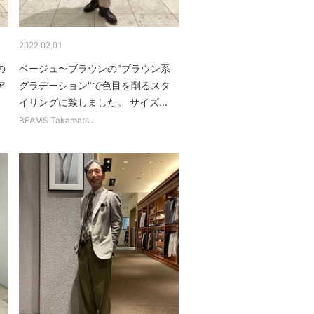
2022.02.01
の
ベージュ〜ブラウンの"ブラウン系
ア
グラデーション"で色目を削るスタ
.
イリングに致しました。 サイズ...
BEAMS Takamatsu