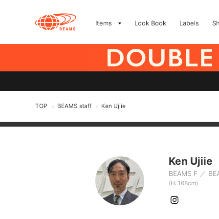
Items
Look Book
Labels
S
TOP
BEAMS staff
Ken Ujiie
>
>
Ken Ujiie
BEAMS F
BE
(H: 168cm)