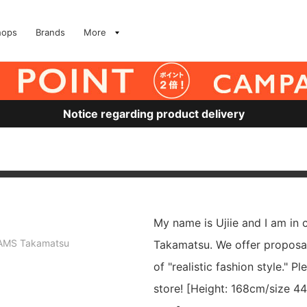
hops
Brands
More
Notice regarding product delivery
My name is Ujiie and I am in
AMS Takamatsu
Takamatsu. We offer proposa
of "realistic fashion style." Pl
store! [Height: 168cm/size 4