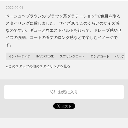
2022.02.01
ベージュ〜ブラウンの"ブラウン系グラデーション"で色目を削る
スタイリングに致しました。 サイズ36でこのくらいのサイズ感
なのですが、ギュッとウエストベルトを絞って、ドレープ感やサ
イズの強弱、コートの着丈のロング感などで楽しむイメージで
す。
インバーティア
INVERTERE
スプリングコート
ロングコート
ベルテッ
» このスタッフの他のスタイリングを見る
お気に入り