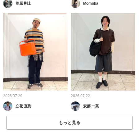
萱原 剛士
Momoka
2026.07.29
2026.07.22
立花 直樹
安藤 一茶
もっと見る