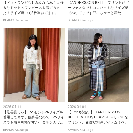
【ドットワンピ♡】みんなも私も大好
〈ANDERSSON BELL〉プリントがゴ
きなドットのワンピースを着てみまし
ージャス☆でもコンパクトなサイズ感
た！サイズ違いで2枚重ねてます。...
でぷりてぃです♡ごちゃっと着た...
BEAMS Kitasenju
BEAMS Kitasenju
2026.04.11
2026.04.04
【足長見えっ】155センチ26サイズを
【♡4/3発売♡】〈ANDERSSON
着用してます。低身長なので、25サイ
BELL〉 ×〈Ray BEAMS〉☆リアルな
ズでも着用可能ですが、楽チンカワ...
プリントが素敵な別注アイテム！ベ...
BEAMS Kitasenju
BEAMS Kitasenju