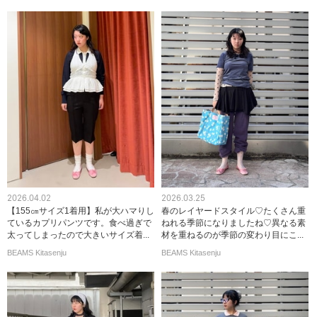
2026.04.02
2026.03.25
【155㎝サイズ1着用】私が大ハマりし
春のレイヤードスタイル♡たくさん重
ているカプリパンツです。食べ過ぎで
ねれる季節になりましたね♡異なる素
太ってしまったので大きいサイズ着...
材を重ねるのが季節の変わり目にこ...
BEAMS Kitasenju
BEAMS Kitasenju