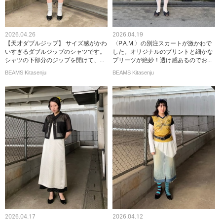
2026.04.26
2026.04.19
【天才ダブルジップ】 サイズ感がかわ
〈P.A.M.〉の別注スカートが激かわで
いすぎるダブルジップのシャツです。
した。オリジナルのプリントと細かな
シャツの下部分のジップを開けて、...
プリーツが絶妙！透け感あるのでお...
BEAMS Kitasenju
BEAMS Kitasenju
2026.04.17
2026.04.12