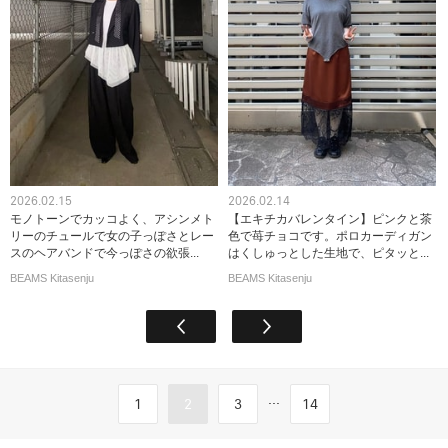
2026.02.15
2026.02.14
モノトーンでカッコよく、アシンメト
【エキチカバレンタイン】ピンクと茶
リーのチュールで女の子っぽさとレー
色で苺チョコです。ポロカーディガン
スのヘアバンドで今っぽさの欲張...
はくしゅっとした生地で、ピタッと...
BEAMS Kitasenju
BEAMS Kitasenju
...
1
2
3
14