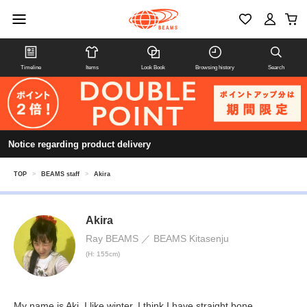
Timeline
Items
Look Book
Browsing history
Search
Notice regarding product delivery
TOP
>
BEAMS staff
>
Akira
Akira
Ray BEAMS
BEAMS Kitasenju
(H: 155cm)
My name is Aki. I like winter. I think I have straight bone