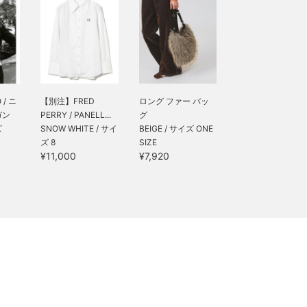
/ ニ
【別注】FRED
ロング ファー バッ
ガン
PERRY / PANELL...
グ
ズ
SNOW WHITE / サイ
BEIGE / サイズ ONE
ズ 8
SIZE
¥11,000
¥7,920