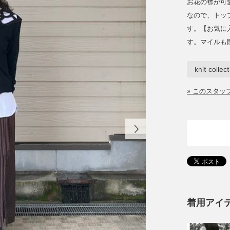
お花の襟が可
なので、トッ
す。【お気に
す。マイルも
knit collec
» このスタ
着用アイ