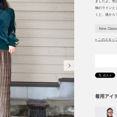
ましたよ。色
袖のラインと
くと、後から
New Class
» このスタ
着用アイ