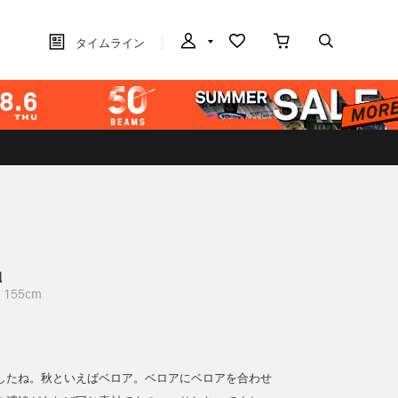
タイムライン
晶
155cm
したね。秋といえばベロア。ベロアにベロアを合わせ