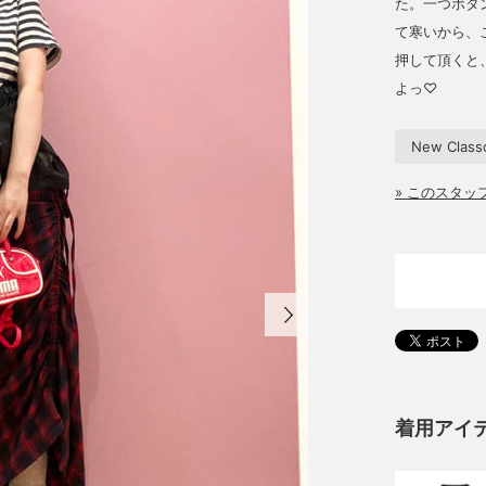
た。一つボタ
て寒いから、
押して頂くと
よっ♡
New Class
» このスタ
着用アイ