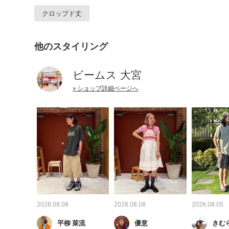
クロップド丈
他のスタイリング
ビームス 大宮
» ショップ詳細ページへ
2026.08.08
2026.08.08
2026.08.05
平柳 菜流
優意
きむ